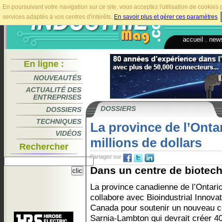
En poursuivant votre navigation sur ce site, vous acceptez l'utilisation de cookie
services adaptés à vos centres d'intérêts.
En savoir plus et gérer ces paramètres
.
accueil
.
news
En ligne :
NOUVEAUTÉS
ACTUALITÉ DES
ENTREPRISES
DOSSIERS
DOSSIERS
TECHNIQUES
La province de l’Ontar
VIDÉOS
millions de dollars
Rechercher
Partagez sur
Dans un centre de biotechn
La province canadienne de l’Ontari
collabore avec Bioindustrial Innovat
Canada pour soutenir un nouveau c
Sarnia-Lambton qui devrait créer 40