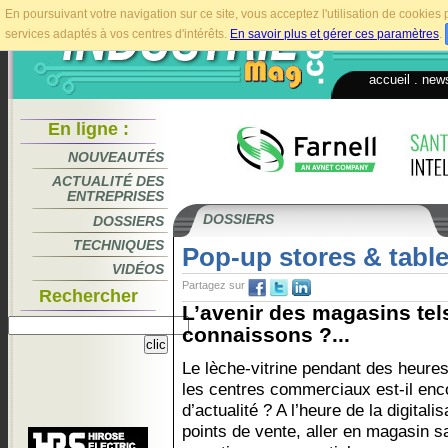
En poursuivant votre navigation sur ce site, vous acceptez l'utilisation de cookie
services adaptés à vos centres d'intérêts.
En savoir plus et gérer ces paramètres
.
accueil
.
news
En ligne :
NOUVEAUTÉS
ACTUALITÉ DES
ENTREPRISES
DOSSIERS
DOSSIERS
TECHNIQUES
Pop-up stores & table
VIDÉOS
Partagez sur
Rechercher
L’avenir des magasins tel
connaissons ?...
Le lèche-vitrine pendant des heure
les centres commerciaux est-il enc
d’actualité ? A l’heure de la digitali
points de vente, aller en magasin s