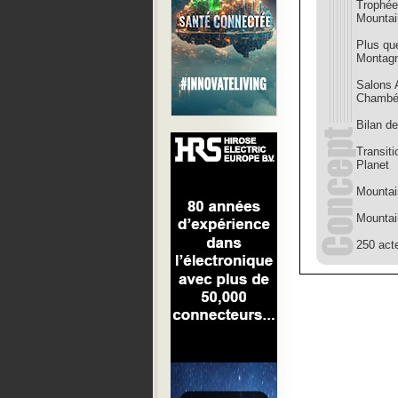
Trophée
Mountai
Plus qu
Montag
Salons A
Chambé
Bilan d
Transiti
Planet
Mountai
Mountai
250 act