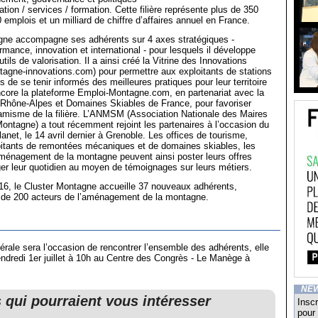
ation / services / formation. Cette filière représente plus de 350
 emplois et un milliard de chiffre d’affaires annuel en France.
gne accompagne ses adhérents sur 4 axes stratégiques -
rmance, innovation et international - pour lesquels il développe
ls de valorisation. Il a ainsi créé la Vitrine des Innovations
agne-innovations.com) pour permettre aux exploitants de stations
és de se tenir informés des meilleures pratiques pour leur territoire
ncore la plateforme Emploi-Montagne.com, en partenariat avec la
Rhône-Alpes et Domaines Skiables de France, pour favoriser
namisme de la filière. L’ANMSM (Association Nationale des Maires
ontagne) a tout récemment rejoint les partenaires à l’occasion du
anet, le 14 avril dernier à Grenoble. Les offices de tourisme,
tants de remontées mécaniques et de domaines skiables, les
aménagement de la montagne peuvent ainsi poster leurs offres
ger leur quotidien au moyen de témoignages sur leurs métiers.
16, le Cluster Montagne accueille 37 nouveaux adhérents,
 de 200 acteurs de l’aménagement de la montagne.
ale sera l’occasion de rencontrer l’ensemble des adhérents, elle
endredi 1er juillet à 10h au Centre des Congrès - Le Manège à
NE
s qui pourraient vous intéresser
Inscr
pour 