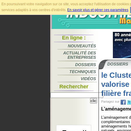
En poursuivant votre navigation sur ce site, vous acceptez l'utilisation de cookie
services adaptés à vos centres d'intérêts.
En savoir plus et gérer ces paramètres
.
En ligne :
NOUVEAUTÉS
ACTUALITÉ DES
ENTREPRISES
DOSSIERS
DOSSIERS
TECHNIQUES
le Clus
VIDÉOS
valorise
Rechercher
filière f
Partagez sur
L’aménagement
L’aménagement de
complémentaires :
aménagements hi
naturels, environ