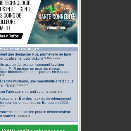
S LA MÊME RUBRIQUE
ent une démarche RSE permet-elle de faire
er positivement son activité ?
Dossiers
lité accrue du réseau : comment la vision
ique FLIR protège un quart du réseau
rique irlandais contre les pannes en cascade
ers
decine nucléaire, une opportunité stratégique
la France
Dossiers
iser l’alésage en grand volume
Dossiers
 osapiens : État des lieux du développement
le pour les entreprises en Europe en 2025
ers
onvention de soutien pour le démonstrateur
al Vortex-D
Dossiers