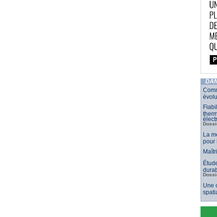
DAN
Comm
évolu
Fiabi
therm
élect
Dossi
La mé
pour 
Maîtr
Étude
durab
Dossi
Une c
spati