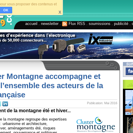
s pour vous proposer des contenus et
OK
X
accueil
.
newsletter
.
Flux RSS
.
soumissions
.
publicité
.
SUI
ter Montagne accompagne et
 l’ensemble des acteurs de la
rançaise
Publication: Mai 2016
 de la montagne été et hiver...
 la montagne regroupe des expertises
 urbanisme et architecture,
ver, aménagements été, risques
nement, gouvernance et politiques