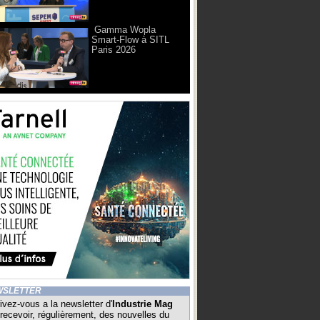
Gamma Wopla
Smart-Flow à SITL
Paris 2026
WSLETTER
ivez-vous a la newsletter d'
Industrie Mag
recevoir, régulièrement, des nouvelles du