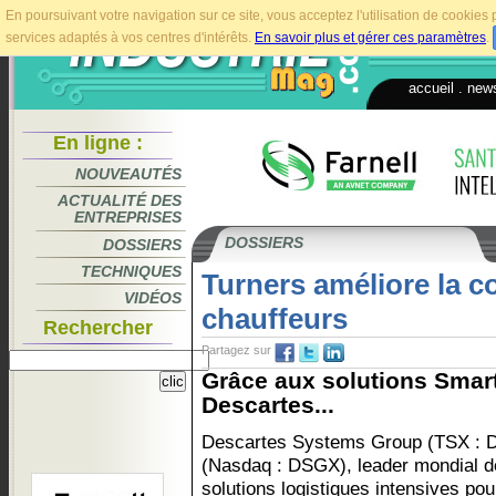
En poursuivant votre navigation sur ce site, vous acceptez l'utilisation de cookie
services adaptés à vos centres d'intérêts.
En savoir plus et gérer ces paramètres
.
accueil
.
news
En ligne :
NOUVEAUTÉS
ACTUALITÉ DES
ENTREPRISES
DOSSIERS
DOSSIERS
TECHNIQUES
Turners améliore la c
VIDÉOS
chauffeurs
Rechercher
Partagez sur
Grâce aux solutions Sma
Descartes...
Descartes Systems Group (TSX : 
(Nasdaq : DSGX), leader mondial d
solutions logistiques intensives pou