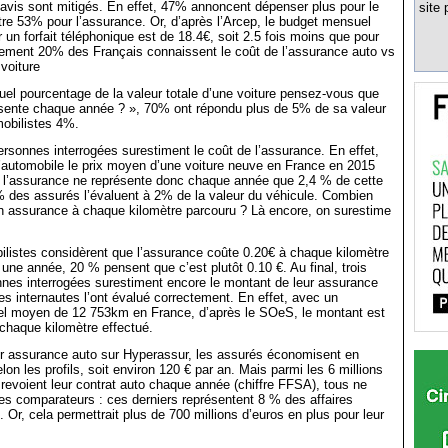
s avis sont mitigés. En effet, 47% annoncent dépenser plus pour le
site 
ntre 53% pour l’assurance. Or, d’après l’Arcep, le budget mensuel
 un forfait téléphonique est de 18.4€, soit 2.5 fois moins que pour
lement 20% des Français connaissent le coût de l’assurance auto vs
voiture
quel pourcentage de la valeur totale d’une voiture pensez-vous que
ésente chaque année ? », 70% ont répondu plus de 5% de sa valeur
obilistes 4%.
rsonnes interrogées surestiment le coût de l’assurance. En effet,
l’automobile le prix moyen d’une voiture neuve en France en 2015
, l’assurance ne représente donc chaque année que 2,4 % de cette
des assurés l’évaluent à 2% de la valeur du véhicule. Combien
 assurance à chaque kilomètre parcouru ? Là encore, on surestime
listes considèrent que l’assurance coûte 0.20€ à chaque kilomètre
une année, 20 % pensent que c’est plutôt 0.10 €. Au final, trois
nes interrogées surestiment encore le montant de leur assurance
s internautes l’ont évalué correctement. En effet, avec un
el moyen de 12 753km en France, d’après le SOeS, le montant est
chaque kilomètre effectué.
r assurance auto sur Hyperassur, les assurés économisent en
n les profils, soit environ 120 € par an. Mais parmi les 6 millions
revoient leur contrat auto chaque année (chiffre FFSA), tous ne
es comparateurs : ces derniers représentent 8 % des affaires
 Or, cela permettrait plus de 700 millions d’euros en plus pour leur