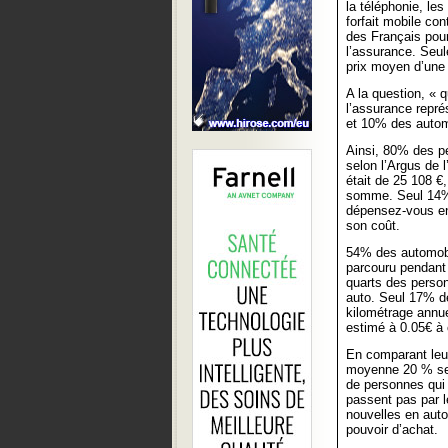
la téléphonie, le
forfait mobile co
des Français pour
l’assurance. Seu
prix moyen d’une 
A la question, « 
l’assurance repr
et 10% des autom
Ainsi, 80% des pe
selon l’Argus de 
était de 25 108 €
somme. Seul 14% 
dépensez-vous en
son coût.
54% des automobi
parcouru pendant 
quarts des person
auto. Seul 17% de
kilométrage annu
estimé à 0.05€ à 
En comparant leu
moyenne 20 % selo
de personnes qui 
passent pas par l
nouvelles en auto.
pouvoir d’achat.