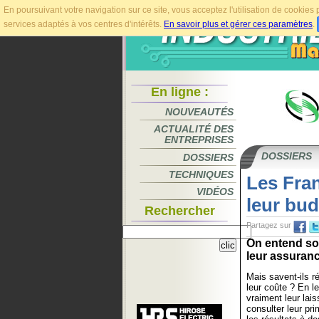
En poursuivant votre navigation sur ce site, vous acceptez l'utilisation de cookie
services adaptés à vos centres d'intérêts.
En savoir plus et gérer ces paramètres
.
En ligne :
NOUVEAUTÉS
ACTUALITÉ DES
ENTREPRISES
DOSSIERS
DOSSIERS
TECHNIQUES
Les Fran
VIDÉOS
leur bud
Rechercher
Partagez sur
On entend sou
leur assuranc
Mais savent-ils r
leur coûte ? En l
vraiment leur lai
consulter leur pr