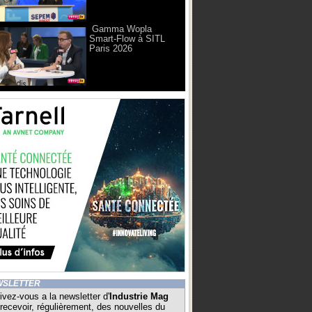
Gamma Wopla
Smart-Flow à SITL
Paris 2026
WSLETTER
ivez-vous a la newsletter d'
Industrie Mag
recevoir, régulièrement, des nouvelles du