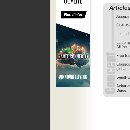
Article
Assuran
Quel ave
Les indu
La comp
All-You
Free fou
Glassdoo
global
SendPul
Achat de
Durée