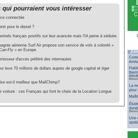
s qui pourraient vous intéresser
ce connectée
nir pour le diesel ?
striels français positifs sur leur avancée mais l'IA peine à séduire
agnie aérienne Surf Air propose son service de vols à volonté «
-Can-Fly » en Europe
DAN
Comm
rnisseur d'accès préféré des internautes
évolu
r leve 70 millions de dollars aupres de google capital et tiger
Fiabi
therm
élect
Dossi
se est-il meilleur que MailChimp?
La mé
pour 
 voiture : ces Français qui font le choix de la Location Longue
Maîtr
Étude
durab
Dossi
Une c
spati