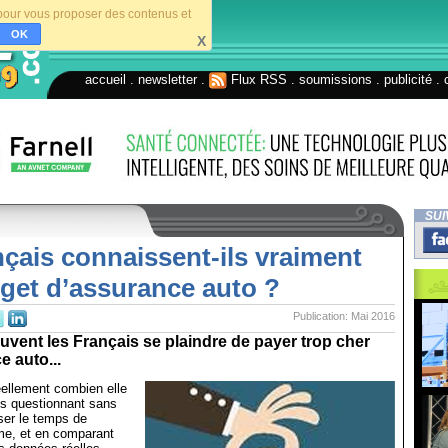
s pour vous proposer des contenus et
OK
X
accueil
.
newsletter
.
Flux RSS
.
soumissions
.
publicité
.
SUI
çais connaissent-ils vraiment
get d’assurance auto ?
Publication: Mai 2016
vent les Français se plaindre de payer trop cher
e auto...
éellement combien elle
es questionnant sans
sser le temps de
ime, et en comparant