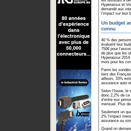
les résultats à d
Hyperassur et Vo
demandé aux inte
l’impact sur leur 
Un budget a
connu
40 % des personn
évaluent leur bud
750€ pour l’assur
de plus que les u
Hyperassur 2014. 
mois pour les co
Parmi les sondés
tiers des Françai
ailleurs, 33% est
assurance auto et
Selon l’Insee, le
donc 2,2% de ce 
d’entre eux pense
mensuel. Plus de 
Seulement un qua
2% l’impact mensu
assurance ou son f
Quand on demande 