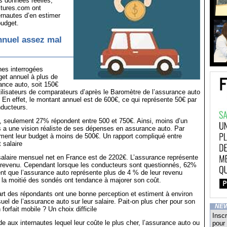
es données réelles,
itures.com ont
rnautes d’en estimer
budget.
nnuel assez mal
es interrogées
get annuel à plus de
ance auto, soit 150€
tilisateurs de comparateurs d’après le Baromètre de l’assurance auto
En effet, le montant annuel est de 600€, ce qui représente 50€ par
nducteurs.
, seulement 27% répondent entre 500 et 750€. Ainsi, moins d’un
s a une vision réaliste de ses dépenses en assurance auto. Par
iment leur budget à moins de 500€. Un rapport compliqué entre
 salaire
 salaire mensuel net en France est de 2202€. L’assurance représente
revenu. Cependant lorsque les conducteurs sont questionnés, 62%
nt que l’assurance auto représente plus de 4 % de leur revenu
la moitié des sondés ont tendance à majorer son coût.
rt des répondants ont une bonne perception et estiment à environ
el de l’assurance auto sur leur salaire. Pait-on plus cher pour son
NE
orfait mobile ? Un choix difficile
Inscr
aux internautes lequel leur coûte le plus cher, l’assurance auto ou
pour 