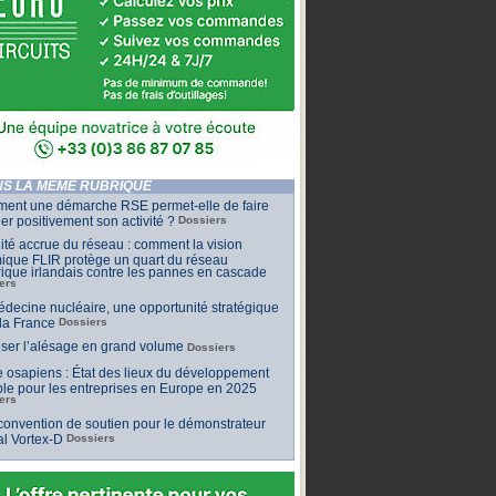
S LA MÊME RUBRIQUE
ent une démarche RSE permet-elle de faire
er positivement son activité ?
Dossiers
lité accrue du réseau : comment la vision
ique FLIR protège un quart du réseau
rique irlandais contre les pannes en cascade
ers
decine nucléaire, une opportunité stratégique
la France
Dossiers
iser l’alésage en grand volume
Dossiers
 osapiens : État des lieux du développement
le pour les entreprises en Europe en 2025
ers
onvention de soutien pour le démonstrateur
al Vortex-D
Dossiers