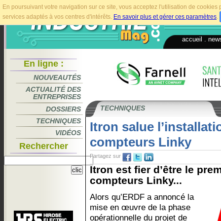
En poursuivant votre navigation sur ce site, vous acceptez l'utilisation de cookie
services adaptés à vos centres d'intérêts.
En savoir plus et gérer ces paramètres
.
accueil
.
news
En ligne :
NOUVEAUTÉS
ACTUALITÉ DES
ENTREPRISES
TECHNIQUES
DOSSIERS
TECHNIQUES
Itron salue l’installa
VIDÉOS
compteurs Linky
Rechercher
Partagez sur
Itron est fier d’être le pr
compteurs Linky...
Alors qu’ERDF a annoncé la
mise en œuvre de la phase
opérationnelle du projet de