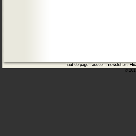
haut de page
.
accueil
.
newsletter
.
Flu
© 2012