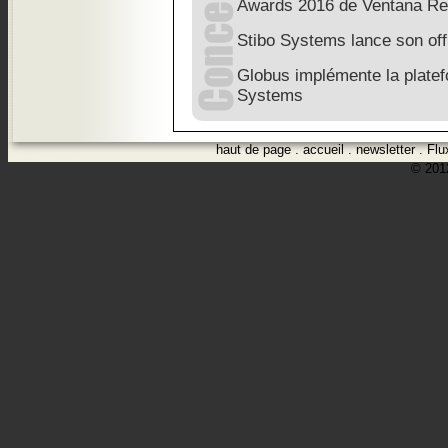
Awards 2016 de Ventana R
Stibo Systems lance son of
Globus implémente la plat
Systems
haut de page
.
accueil
.
newsletter
.
Flu
© 2012