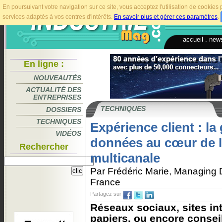
En poursuivant votre navigation sur ce site, vous acceptez l'utilisation de cookie
services adaptés à vos centres d'intérêts.
En savoir plus et gérer ces paramètres
.
accueil
.
news
En ligne :
NOUVEAUTÉS
ACTUALITÉ DES
ENTREPRISES
TECHNIQUES
DOSSIERS
TECHNIQUES
Expérience client : la
VIDÉOS
données au cœur de l
Rechercher
multicanale
Par Frédéric Marie, Managing 
France
Partagez sur
Réseaux sociaux, sites in
papiers, ou encore consei