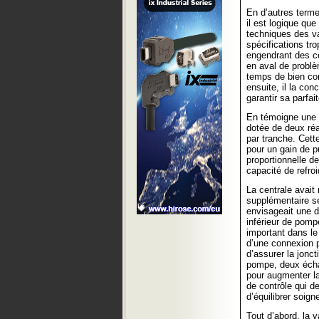
En d’autres terme
il est logique qu
techniques des va
spécifications tro
engendrant des co
en aval de problè
temps de bien com
ensuite, il la co
garantir sa parfai
En témoigne une r
dotée de deux réa
par tranche. Cett
pour un gain de 
proportionnelle d
capacité de refro
La centrale avait
supplémentaire se
envisageait une d
inférieur de pomp
important dans le
d’une connexion p
d’assurer la jonct
pompe, deux écha
pour augmenter la
de contrôle qui 
d’équilibrer soig
Tout d’abord, la 