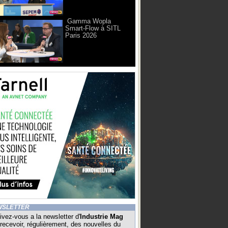
Gamma Wopla
Smart-Flow à SITL
Paris 2026
WSLETTER
ivez-vous a la newsletter d'
Industrie Mag
recevoir, régulièrement, des nouvelles du