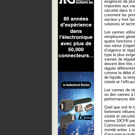
exigences de plus
imposées aux van
sécurité dans le n
comment les prin
secteur y font fa
solutions et techn
Les vannes utilis
remplissent géné
quatre fonctions s
non retour (clapet
d’urgence et régu
type le plus exige
vannes de régulat
doivent être très
réguler différente
comme le débit d
de liquide, la tem
sûreté et l’effica
Les vannes de ré
ou des vannes à b
performances éle
Quel que soit le 
fortement influen
sûreté et sécurit
norme 10CFR part
Commission améric
monde entier. L’
d’assurance-quali