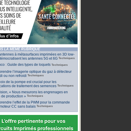
S LA MÊME RUBRIQUE
antennes à métasurfaces imprimées en 3D low-
démocratisent les antennes 5G et 6G
Techniques
co : Guide des types de loquets
Techniques
endre l’imagerie optique du gaz à détecteur
idi ou non refroidi
Techniques
oix de la pompe est crucial pour les
cations de traitement des semences
Techniques
ision, « Nous mesurons les engrenages en
 de production »
Techniques
rendre l’effet de la PWM pour la commande
 moteur CC sans balais
Techniques