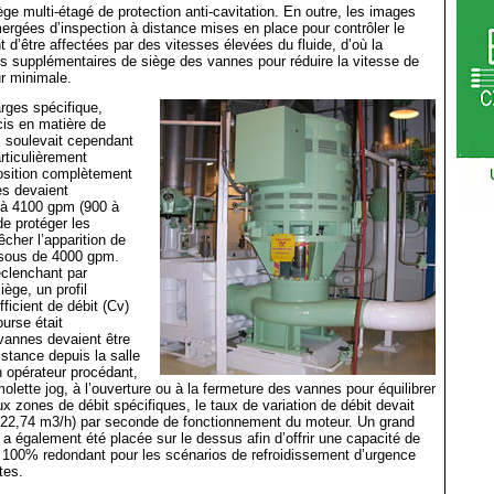
ège multi-étagé de protection anti-cavitation. En outre, les images
rgées d’inspection à distance mises en place pour contrôler le
t d’être affectées par des vitesses élevées du fluide, d’où la
s supplémentaires de siège des vannes pour réduire la vitesse de
ur minimale.
rges spécifique,
is en matière de
, soulevait cependant
rticulièrement
sition complètement
es devaient
 à 4100 gpm (900 à
de protéger les
her l’apparition de
ssous de 4000 gpm.
clenchant par
ège, un profil
ficient de débit (Cv)
ourse était
vannes devaient être
tance depuis la salle
n opérateur procédant,
lette jog, à l’ouverture ou à la fermeture des vannes pour équilibrer
ux zones de débit spécifiques, le taux de variation de débit devait
(22,74 m3/h) par seconde de fonctionnement du moteur. Un grand
 a également été placée sur le dessus afin d’offrir une capacité de
 100% redondant pour les scénarios de refroidissement d’urgence
tes.