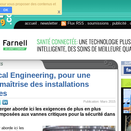
s pour vous proposer des contenus et
OK
X
accueil
.
newsletter
.
Flux RSS
.
soumissions
.
publicité
.
SUI
ES
ical Engineering, pour une
 maîtrise des installations
es
Publication: Mars 2015
ger aborde ici les exigences de plus en plus
imposées aux vannes critiques pour la sécurité dans
aborde ici les