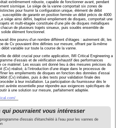
était extrêmement robuste, capable de fonctionner avant, pendant
ement sismique. Le siège de la vanne comportait six zones de
istinctes pour fournir la configuration unique, élément de débit
susceptible de garantir en position fermée un débit précis de 4000
e siège ainsi défini, baptisé empilement de disques, comportait une
trajets et multi-étagée constituée d’une pile de disques métalliques
 chacun de plusieurs trajets sinueux, puis soudés ensemble de
 solide élément fonctionnel.
vait être pourvu d’un nombre différent d’étages : autrement dit, les
be de Cv pouvaient être définies sur mesure, offrant par là-même
 débit variable sur toute la course de la vanne.
ôle de débit crucial pour cette application, IMI Critical Engineering a
gramme d’essais et de vérification exhaustif des performances
de ce matériel. Les essais ont donné lieu à des mesures précises du
it (Cv) réalisé, à l’introduction d’une étape dans le processus de
affiner les empilements de disques en fonction des données d’essai
débit (Cv) initiales, puis à des tests pour validation finale des
océder à leur installation. La participation du fournisseur dès le
’est avérée essentielle pour répondre aux exigences spécifiques de
aboutir à une solution sur mesure, parfaitement adaptée.
tical.com/
s qui pourraient vous intéresser
 programme d'essais d'étanchéité à l'eau pour les vannes de
on