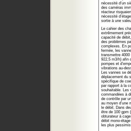
nécessité d’un si
des caméras imme
réacteur risquaien
nécessité d’étage
sortie à une vale
Le cahier des cha
extrêmement préc
capacité de débit
des problèmes pa
complexes. En po
fermée, les vann
transmettre 4000
922,5 m3/h) afin 
pompes et d’empêc
vibrations au-de
Les vannes se dé
déplacement du si
spécifique de coef
par rapport à la c
souhaitable. Les 
commandées à dis
de contrôle par u
au moyen d’une mo
le débit. Dans de
être de 100 gpm 
obturateur à cage
débit mono-étage
les plus pessimis