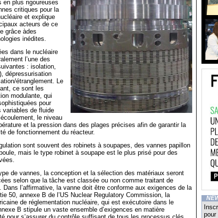
 en plus rigoureuses
nes critiques pour la
ucléaire et explique
cipaux acteurs de ce
ce grâce àdes
ologies inédites.
ées dans le nucléaire
ralement l’une des
uivantes : isolation,
), dépressurisation
lation/étranglement. Le
ant, ce sont les
ion modulante, qui
 sophistiquées pour
s variables de fluide
’écoulement, le niveau
pérature et la pression dans des plages précises afin de garantir la
cité de fonctionnement du réacteur.
gulation sont souvent des robinets à soupapes, des vannes papillon
oule, mais le type robinet à soupape est le plus prisé pour des
vées.
type de vannes, la conception et la sélection des matériaux seront
cées selon que la tâche est classée ou non comme traitant de
é. Dans l’affirmative, la vanne doit être conforme aux exigences de la
ie 50, annexe B de l’US Nuclear Regulatory Commission, la
NE
aine de réglementation nucléaire, qui est exécutoire dans le
Inscr
annexe B stipule un vaste ensemble d’exigences en matière
pour 
té pour s’assurer du contrôle suffisant de tous les processus clés