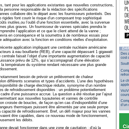
s, tant pour les applications existantes que nouvelles constructions,
e la personne responsable de la rédaction des spécifications
nnes collabore dès le départ avec les fournisseurs potentiels. Des
p rigides font courir le risque d’un composant trop sophistiqué
ûts inutiles,ou l’oubli d’une fonction essentielle, avec la survenue
mes plus graves. Un fournisseur de vannes spéciales prendra le
prendre l’application et ce que le client attend de la vanne ;
ncevra en conséquence et la soumettra à de nombreux essais pour
te adéquation avec la fonction en conditions réelles d’exploitation.
écente application impliquant une centrale nucléaire américaine
DAN
cteurs à eau bouillante (REB), d’une capacité dépassant 1 gigawatt
Des 
e centrale faisait l’objet d’une importante augmentation de capacité
cost 
puissance prévu de 12%, qui s’accompagnait d’une élévation
South
e la température du système rendant nécessaire une plus grande
idissement.
Compr
refro
 notamment besoin de prévoir un prélèvement de chaleur
Le ch
lon différents scenarios et types d’accidents. L’une des hypothèses
appli
isponibilité de charge électrique réduite, synonyme d’un nombre
es de refroidissement disponibles : un problème potentiellement
ViciV
 cadre d’une puissance accrue. La question a été résolue par l’ajout
cours
ermettant aux nouvelles tuyauteries et vannes de contrôle
Comp
ion croisée de boucles, de façon qu’en cas d’indisponibilité d’une
d’un
ngeurs thermiques puissent être alimentés par une seule pompe
 capacité de refroidissement. Bref, un défi majeur pour les vannes
devaient être capables, dans ce nouveau mode de fonctionnement,
neusement les débits.
vanne devait fonctionner dans une zone de cavitation : d’où la