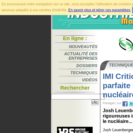
En poursuivant votre navigation sur ce site, vous acceptez l'utilisation de cookie
services adaptés à vos centres d'intérêts.
En savoir plus et gérer ces paramètres
.
En ligne :
NOUVEAUTÉS
ACTUALITÉ DES
ENTREPRISES
TECHNIQU
DOSSIERS
TECHNIQUES
IMI Crit
VIDÉOS
parfaite
Rechercher
nucléair
Partagez sur
Josh Leuenber
rigoureuses 
le nucléaire...
Josh Leuenberger 