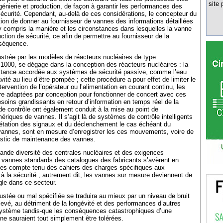
site 
génierie et production, de façon à garantir les performances des
curité. Cependant, au-delà de ces considérations, le concepteur du
ion de donner au fournisseur de vannes des informations détaillées
, y compris la manière et les circonstances dans lesquelles la vanne
nction de sécurité, ce afin de permettre au fournisseur de la
séquence.
ustrée par les modèles de réacteurs nucléaires de type
000, se dégage dans la conception des réacteurs nucléaires : la
rtance accordée aux systèmes de sécurité passive, comme l’eau
vité au lieu d’être pompée ; cette procédure a pour effet de limiter le
tervention de l’opérateur ou l’alimentation en courant continu, les
re adaptées par conception pour fonctionner de concert avec ces
oins grandissants en retour d’information en temps réel de la
 de contrôle ont également conduit à la mise au point de
ériques de vannes. Il s’agit là de systèmes de contrôle intelligents
rprétation des signaux et du déclenchement le cas échéant du
nnes, sont en mesure d’enregistrer les ces mouvements, voire de
ostic de maintenance des vannes.
rande diversité des centrales nucléaires et des exigences
es vannes standards des catalogues des fabricants s’avèrent en
tes compte-tenu des cahiers des charges spécifiques aux
s à la sécurité ; autrement dit, les vannes sur mesure deviennent de
ègle dans ce secteur.
stée ou mal spécifiée se traduira au mieux par un niveau de bruit
élevé, au détriment de la longévité et des performances d’autres
stème tandis-que les conséquences catastrophiques d’une
 ne sauraient tout simplement être tolérées.