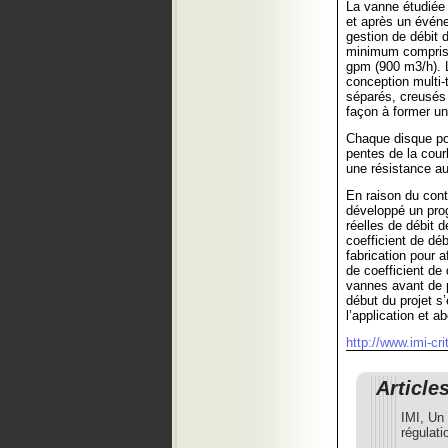
La vanne étudiée 
et après un évén
gestion de débit d
minimum compris, 
gpm (900 m3/h). L
conception multi-
séparés, creusés
façon à former un
Chaque disque pou
pentes de la cour
une résistance au
En raison du contr
développé un pro
réelles de débit 
coefficient de déb
fabrication pour 
de coefficient de 
vannes avant de pr
début du projet s
l’application et 
http://www.imi-cri
Article
IMI, Un
régulati