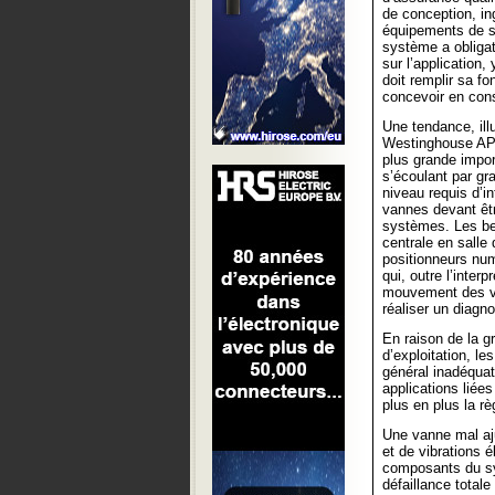
de conception, in
équipements de sé
système a obligat
sur l’application
doit remplir sa fo
concevoir en con
Une tendance, ill
Westinghouse AP1
plus grande impo
s’écoulant par gra
niveau requis d’in
vannes devant êt
systèmes. Les bes
centrale en salle
positionneurs num
qui, outre l’inte
mouvement des va
réaliser un diagn
En raison de la g
d’exploitation, l
général inadéqua
applications liée
plus en plus la r
Une vanne mal aju
et de vibrations 
composants du sy
défaillance totale