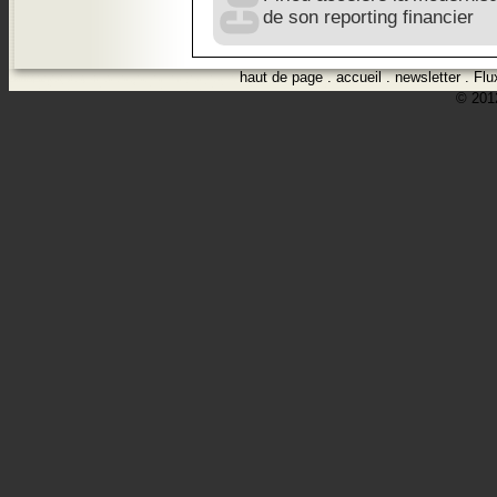
de son reporting financier
haut de page
.
accueil
.
newsletter
.
Flu
© 2012