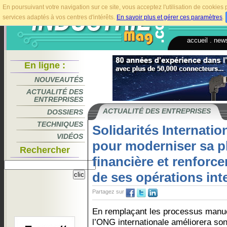
En poursuivant votre navigation sur ce site, vous acceptez l'utilisation de cookie
services adaptés à vos centres d'intérêts.
En savoir plus et gérer ces paramètres
.
accueil
.
news
En ligne :
NOUVEAUTÉS
ACTUALITÉ DES
ENTREPRISES
ACTUALITÉ DES ENTREPRISES
DOSSIERS
TECHNIQUES
Solidarités Internatio
VIDÉOS
pour moderniser sa pl
Rechercher
financière et renforce
de ses opérations int
Partagez sur
En remplaçant les processus manu
l’ONG internationale améliorera so