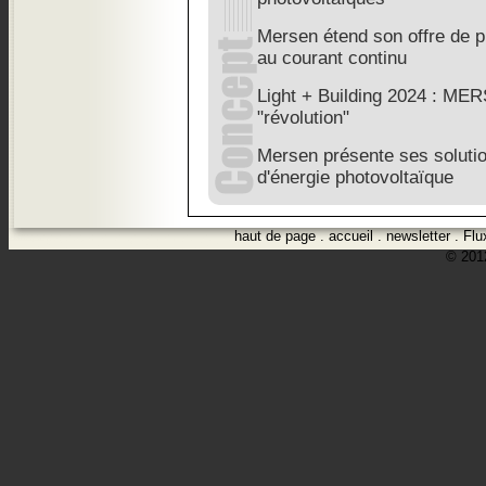
Mersen étend son offre de pr
au courant continu
Light + Building 2024 : MER
"révolution"
Mersen présente ses solutio
d'énergie photovoltaïque
haut de page
.
accueil
.
newsletter
.
Flu
© 2012