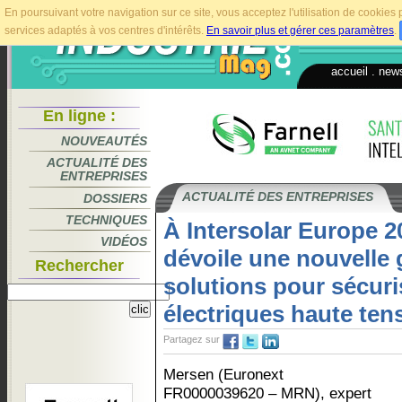
En poursuivant votre navigation sur ce site, vous acceptez l'utilisation de cookie
services adaptés à vos centres d'intérêts.
En savoir plus et gérer ces paramètres
.
accueil
.
news
En ligne :
NOUVEAUTÉS
ACTUALITÉ DES
ENTREPRISES
ACTUALITÉ DES ENTREPRISES
DOSSIERS
TECHNIQUES
À Intersolar Europe 
VIDÉOS
dévoile une nouvelle 
Rechercher
solutions pour sécuri
électriques haute ten
Partagez sur
Mersen (Euronext
FR0000039620 – MRN), expert