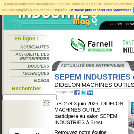
En poursuivant votre navigation sur ce site, vous acceptez l'utilisation de cookie
services adaptés à vos centres d'intérêts.
En savoir plus et gérer ces paramètres
.
accueil
.
news
En ligne :
NOUVEAUTÉS
ACTUALITÉ DES
ENTREPRISES
ACTUALITÉ DES ENTREPRISES
DOSSIERS
TECHNIQUES
SEPEM INDUSTRIES 
VIDÉOS
DIDELON MACHINES OUTILS 
Rechercher
Partagez sur
Les 2 et 3 juin 2026, DIDELON
MACHINES OUTILS
participera au salon SEPEM
INDUSTRIES à Brest.
Retrouvez notre équipe