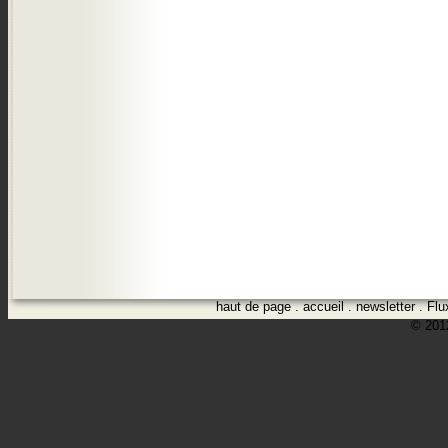
haut de page
.
accueil
.
newsletter
.
Flu
© 2012