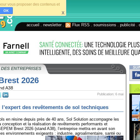
s pour vous proposer des contenus et
OK
X
accueil
.
newsletter
.
Flux RSS
.
soumissions
.
publicité
.
SUI
 DES ENTREPRISES
rest 2026
and A38
Publication: 6 mai
, l’expert des revêtements de sol techniques
ols en résine depuis près de 40 ans, Sol Solution accompagne les
la conception et la réalisation de revêtements performants et
SEPEM Brest 2026 (stand A38), l’entreprise mettra en avant son
 les environnements exigeants : industrie, agroalimentaire, santé ou