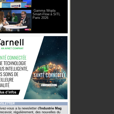
Gamma Wopla
Smart-Flow à SITL
Paris 2026
WSLETTER
ivez-vous a la newsletter d'
Industrie Mag
recevoir, régulièrement, des nouvelles du