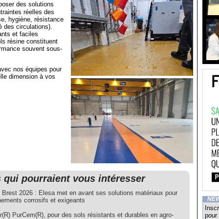
poser des solutions
raintes réelles des
nse, hygiène, résistance
 des circulations).
ants et faciles
ols résine constituent
formance souvent sous-
vec nos équipes pour
lle dimension à vos
s qui pourraient vous intéresser
rest 2026 : Elesa met en avant ses solutions matériaux pour
NE
nements corrosifs et exigeants
Inscr
r(R) PurCem(R), pour des sols résistants et durables en agro-
pour 