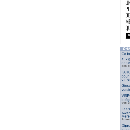
DAN
Ça b
aux g
des c
des e
FARO
pour 
dimen
Giose
vers
VISE
intég
des e
Les s
Awar
Merse
Actua
Dipro
leade