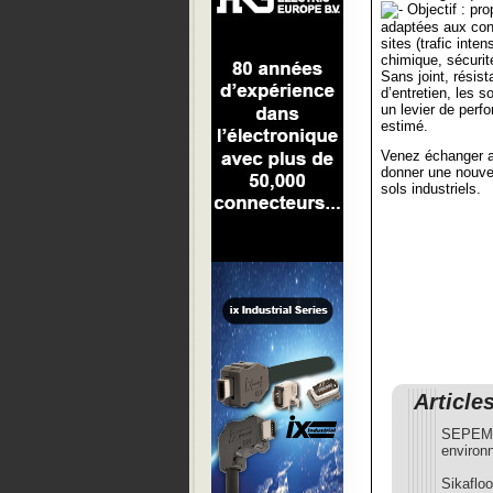
Objectif : pro
adaptées aux cont
sites (trafic inte
chimique, sécurité
Sans joint, résist
d’entretien, les s
un levier de per
estimé.
Venez échanger a
donner une nouve
sols industriels.
Article
SEPEM B
environ
Sikafloo