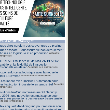
S LA MÊME RUBRIQUE
ouge chez norelem des couvertures de piscine
rues offshore Pour assurer le bon déroulement
hoses en logistique et en production
Actualité
ntreprises
 CREAFORM lance le MetraSCAN BLACK2
améliorer la flexibilité de l’inspection
sionnelle en atelier
Actualité des entreprises
ppo renforce sa logistique avec la nouvelle
ion d’Easy WMS
Actualité des entreprises
O collabore avec Rockwell Automation pour
rer l’exécution industrielle en temps réel
Actualité
ntreprises
olutions ProGrid nommées au GIT Security
d 2026 : une nouvelle reconnaissance pour
n et ses protections des réseaux basse tension
lité des entreprises
tex acquiert MA Microgrind pour renforcer son
rship dans le domaine des solutions de micro-