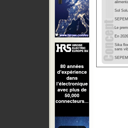
alimenta
Sol Sol
SEPEM 
Le premi
En 2026
Sika flo
sans vib
SEPEM 