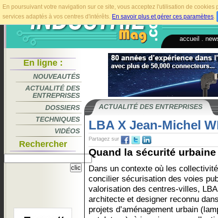
En poursuivant votre navigation sur ce site, vous acceptez l'utilisation de cookie
services adaptés à vos centres d'intérêts.
En savoir plus et gérer ces paramètres
.
accueil
.
news
En ligne :
NOUVEAUTÉS
ACTUALITÉ DES
ENTREPRISES
ACTUALITÉ DES ENTREPRISES
DOSSIERS
TECHNIQUES
LBA X Jean-Michel 
VIDÉOS
Partagez sur
Rechercher
Quand la sécurité urbaine 
Dans un contexte où les collectivité
concilier sécurisation des voies publ
valorisation des centres-villes, LBA
architecte et designer reconnu dan
projets d’aménagement urbain (lamp