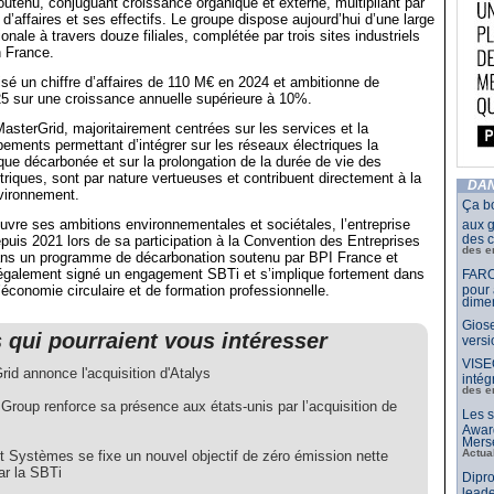
tenu, conjuguant croissance organique et externe, multipliant par
 d’affaires et ses effectifs. Le groupe dispose aujourd’hui d’une large
onale à travers douze filiales, complétée par trois sites industriels
n France.
isé un chiffre d’affaires de 110 M€ en 2024 et ambitionne de
25 sur une croissance annuelle supérieure à 10%.
MasterGrid, majoritairement centrées sur les services et la
ipements permettant d’intégrer sur les réseaux électriques la
ique décarbonée et sur la prolongation de la durée de vie des
riques, sont par nature vertueuses et contribuent directement à la
DAN
nvironnement.
Ça b
vre ses ambitions environnementales et sociétales, l’entreprise
aux g
des c
puis 2021 lors de sa participation à la Convention des Entreprises
des e
dans un programme de décarbonation soutenu par BPI France et
également signé un engagement SBTi et s’implique fortement dans
FARO
conomie circulaire et de formation professionnelle.
pour 
dimen
Giose
s qui pourraient vous intéresser
vers
VISE
id annonce l'acquisition d'Atalys
intég
des e
Group renforce sa présence aux états-unis par l’acquisition de
Les s
Awar
Merse
Actua
t Systèmes se fixe un nouvel objectif de zéro émission nette
ar la SBTi
Dipro
leade