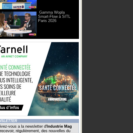
Gamma Wopla
Smart-Flow à SITL
Paris 2026
WSLETTER
ivez-vous a la newsletter d'
Industrie Mag
recevoir, régulièrement, des nouvelles du