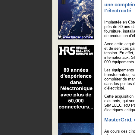
une compléme
l’électricité
Implantée en Côt
près de 80 ans da
fourniture, instal
de production d’él
Avec cette acquis
et de services pa
tension. En effet,
internationaux, 
000 équipements d
Les équipements
transformateur, su
compléter de mani
dans les postes él
d’électricité.
Cette acquisition
existants, qui so
SIMELECTRO P&S, e
électriques critiq
MasterGrid, 
Au cours des cin