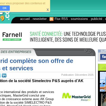
s pour vous proposer des contenus et
OK
X
accueil
.
newsletter
.
Flux RSS
.
soumissions
.
publicité
.
SUI
 DES ENTREPRISES
rid complète son offre de
 et services
Publication: Décembre 2025
ition de la société Simelectro P&S auprès d’AK
ce international des produits et services
ctriques, MasterGrid conclut une
on de croissance externe avec AK Group
isition de la société SIMELECTRO P&S