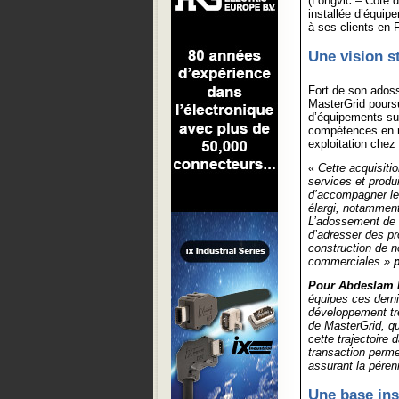
(Longvic – Côte d
installée d’équip
à ses clients en F
Une vision s
Fort de son adoss
MasterGrid poursui
d’équipements sur
compétences en m
exploitation chez 
« Cette acquisiti
services et produ
d’accompagner les
élargi, notamment 
L’adossement de
d’adresser des pr
construction de n
commerciales »
Pour Abdeslam 
équipes ces der
développement tr
de MasterGrid, qu
cette trajectoire
transaction perme
assurant la pére
Une base ins