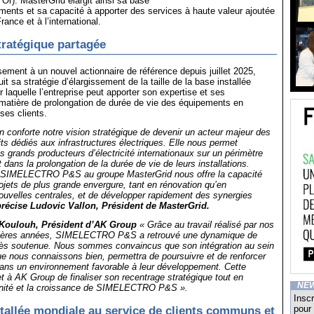
’Or). MasterGrid élargit ainsi sa base
ements et sa capacité à apporter des services à haute valeur ajoutée
rance et à l’international.
tratégique partagée
ement à un nouvel actionnaire de référence depuis juillet 2025,
t sa stratégie d’élargissement de la taille de la base installée
 laquelle l’entreprise peut apporter son expertise et ses
atière de prolongation de durée de vie des équipements en
ses clients.
on conforte notre vision stratégique de devenir un acteur majeur des
its dédiés aux infrastructures électriques. Elle nous permet
 grands producteurs d’électricité internationaux sur un périmètre
dans la prolongation de la durée de vie de leurs installations.
 SIMELECTRO P&S au groupe MasterGrid nous offre la capacité
ojets de plus grande envergure, tant en rénovation qu’en
ouvelles centrales, et de développer rapidement des synergies
précise Ludovic Vallon, Président de MasterGrid.
Koulouh, Président d’AK Group
« Grâce au travail réalisé par nos
nières années, SIMELECTRO P&S a retrouvé une dynamique de
ès soutenue. Nous sommes convaincus que son intégration au sein
e nous connaissons bien, permettra de poursuivre et de renforcer
 dans un environnement favorable à leur développement. Cette
t à AK Group de finaliser son recentrage stratégique tout en
NE
nnité et la croissance de SIMELECTRO P&S ».
Inscr
pour 
tallée mondiale au service de clients communs et