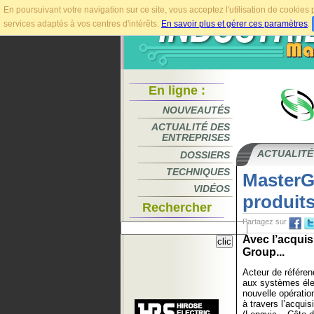
En poursuivant votre navigation sur ce site, vous acceptez l'utilisation de cookie
services adaptés à vos centres d'intérêts.
En savoir plus et gérer ces paramètres
.
En ligne :
NOUVEAUTÉS
ACTUALITÉ DES
ENTREPRISES
ACTUALITÉ
DOSSIERS
TECHNIQUES
MasterG
VIDÉOS
produits
Rechercher
Partagez sur
Avec l’acquis
Group...
Acteur de référen
aux systèmes éle
nouvelle opérati
à travers l’acqu