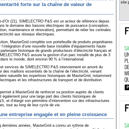
site 
ntarité forte sur la chaîne de valeur de
e-d’Or (21), SIMELECTRO P&S est un acteur de référence depuis
ns le domaine des liaisons électriques de puissance (conception,
lation, maintenance et rénovation), permettant de relier les centrales
ectricité aux réseaux électriques.
ition, MasterGrid complète son portefeuille de produits propriétaires
r l’intégration d’une nouvelle base installée d’équipements haute
 partenaire historique de grands producteurs d’électricité français et
SIMELECTRO P&S assure la gestion d’un parc installé de plus de 3
ans le monde, dont environ 90 % à l’international.
 et services de SIMELECTRO P&S interviennent en amont du
r des maillons essentiels de la chaîne de l’électricité, venant
ère naturelle les expertises historiques de MasterGrid, notamment
ectriques et les infrastructures de transport et de distribution
 permet à MasterGrid de renforcer sa position auprès de clients
nt également pour une large part des clients historiques de
t d’élargir son périmètre d’intervention sur des infrastructures
ues, tout au long de leur cycle de vie.
une entreprise engagée et en pleine croissance
q dernières années, MasterGrid a connu un rythme de