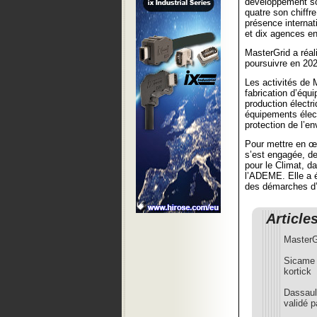
développement sou
quatre son chiffre
présence internati
et dix agences e
MasterGrid a réal
poursuivre en 20
Les activités de 
fabrication d’équ
production électr
équipements élect
protection de l’e
Pour mettre en œu
s’est engagée, de
pour le Climat, 
l’ADEME. Elle a 
des démarches d’é
Article
MasterGr
Sicame 
kortick
Dassaul
validé p