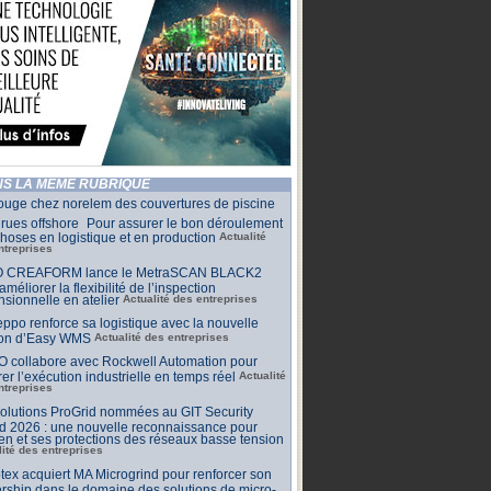
S LA MÊME RUBRIQUE
ouge chez norelem des couvertures de piscine
rues offshore Pour assurer le bon déroulement
hoses en logistique et en production
Actualité
ntreprises
 CREAFORM lance le MetraSCAN BLACK2
améliorer la flexibilité de l’inspection
sionnelle en atelier
Actualité des entreprises
ppo renforce sa logistique avec la nouvelle
ion d’Easy WMS
Actualité des entreprises
O collabore avec Rockwell Automation pour
rer l’exécution industrielle en temps réel
Actualité
ntreprises
olutions ProGrid nommées au GIT Security
d 2026 : une nouvelle reconnaissance pour
n et ses protections des réseaux basse tension
lité des entreprises
tex acquiert MA Microgrind pour renforcer son
rship dans le domaine des solutions de micro-