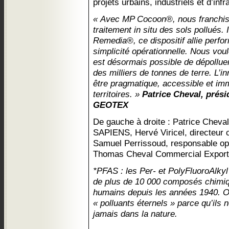
projets urbains, industriels et d’infr
« Avec MP Cocoon®, nous franchiss
traitement in situ des sols pollués.
Remedia®, ce dispositif allie perfo
simplicité opérationnelle. Nous vou
est désormais possible de dépollue
des milliers de tonnes de terre. L’i
être pragmatique, accessible et im
territoires. »
Patrice Cheval, prési
GEOTEX
De gauche à droite : Patrice Cheva
SAPIENS, Hervé Viricel, directeu
Samuel Perrissoud, responsable o
Thomas Cheval Commercial Expo
*PFAS : les Per- et PolyFluoroAlky
de plus de 10 000 composés chimiq
humains depuis les années 1940. On
« polluants éternels » parce qu’ils
jamais dans la nature.