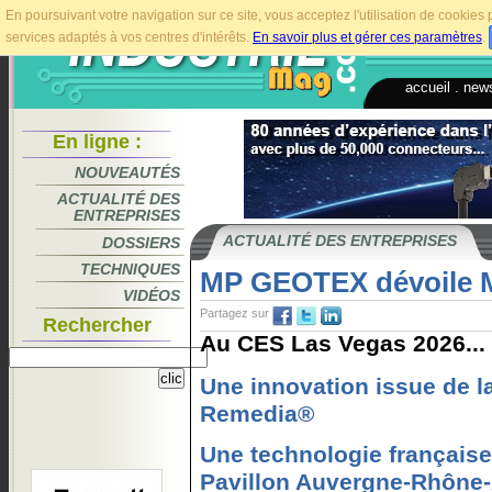
En poursuivant votre navigation sur ce site, vous acceptez l'utilisation de cookie
services adaptés à vos centres d'intérêts.
En savoir plus et gérer ces paramètres
.
accueil
.
news
En ligne :
NOUVEAUTÉS
ACTUALITÉ DES
ENTREPRISES
ACTUALITÉ DES ENTREPRISES
DOSSIERS
TECHNIQUES
MP GEOTEX dévoile
VIDÉOS
Partagez sur
Rechercher
Au CES Las Vegas 2026...
Une innovation issue de l
Remedia®
Une technologie française
Pavillon Auvergne-Rhône