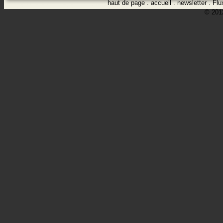
haut de page
.
accueil
.
newsletter
.
Flu
© 2012