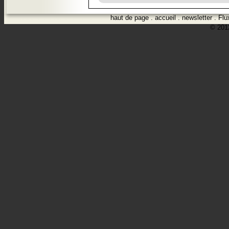
haut de page
.
accueil
.
newsletter
.
Flu
© 2012