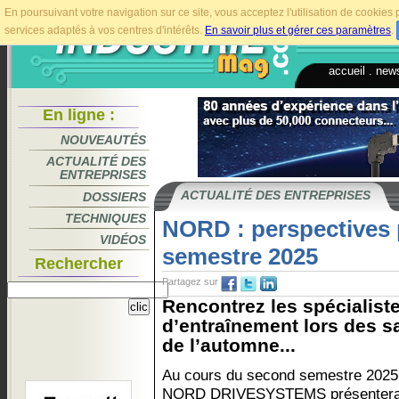
En poursuivant votre navigation sur ce site, vous acceptez l'utilisation de cookie
services adaptés à vos centres d'intérêts.
En savoir plus et gérer ces paramètres
.
accueil
.
news
En ligne :
NOUVEAUTÉS
ACTUALITÉ DES
ENTREPRISES
ACTUALITÉ DES ENTREPRISES
DOSSIERS
TECHNIQUES
NORD : perspectives 
VIDÉOS
semestre 2025
Rechercher
Partagez sur
Rencontrez les spécialis
d’entraînement lors des s
de l’automne...
Au cours du second semestre 2025,
NORD DRIVESYSTEMS présentera se