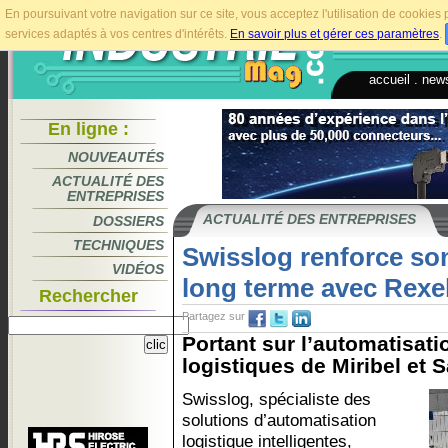
En poursuivant votre navigation sur ce site, vous acceptez l'utilisation de cookie
services adaptés à vos centres d'intérêts.
En savoir plus et gérer ces paramètres
.
accueil
.
news
En ligne :
NOUVEAUTÉS
ACTUALITÉ DES
ENTREPRISES
ACTUALITÉ DES ENTREPRISES
DOSSIERS
TECHNIQUES
Swisslog renforce son
VIDÉOS
long terme avec Rexe
Rechercher
Partagez sur
Portant sur l’automatisat
logistiques de Miribel et S
Swisslog, spécialiste des
solutions d’automatisation
logistique intelligentes,