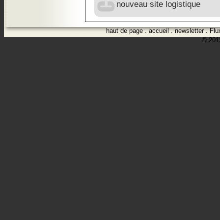
nouveau site logistique
haut de page
.
accueil
.
newsletter
.
Flu
© 2012