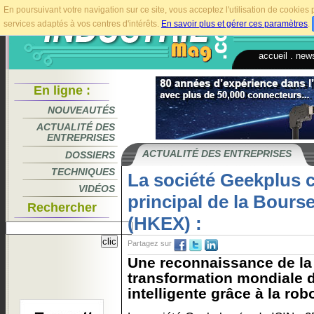
En poursuivant votre navigation sur ce site, vous acceptez l'utilisation de cookie
services adaptés à vos centres d'intérêts.
En savoir plus et gérer ces paramètres
.
accueil
.
news
En ligne :
NOUVEAUTÉS
ACTUALITÉ DES
ENTREPRISES
ACTUALITÉ DES ENTREPRISES
DOSSIERS
TECHNIQUES
La société Geekplus c
VIDÉOS
principal de la Bour
Rechercher
(HKEX) :
Partagez sur
Une reconnaissance de la 
transformation mondiale d
intelligente grâce à la robo