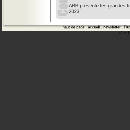
ABB présente les grandes t
2023
haut de page
.
accueil
.
newsletter
.
Flu
© 2012