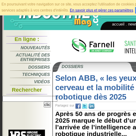
En poursuivant votre navigation sur ce site, vous acceptez l'utilisation de cookie
services adaptés à vos centres d'intérêts.
En savoir plus et gérer ces paramètres
.
accueil
.
news
En ligne :
NOUVEAUTÉS
ACTUALITÉ DES
ENTREPRISES
DOSSIERS
DOSSIERS
TECHNIQUES
Selon ABB, « les yeux,
VIDÉOS
cerveau et la mobilité
Rechercher
robotique dès 2025
Partagez sur
Après 50 ans de progrès e
2025 marque le début d’un
l’arrivée de l’intelligence a
robotique industrielle...