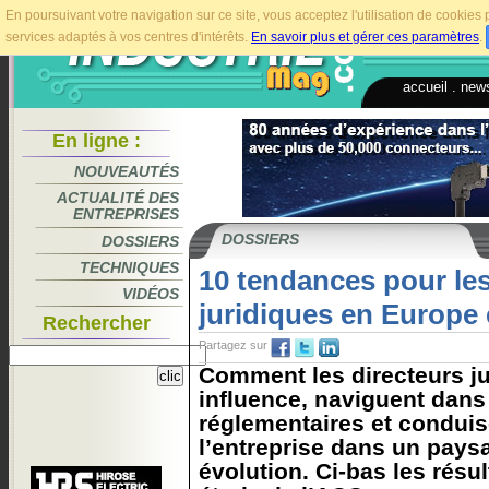
En poursuivant votre navigation sur ce site, vous acceptez l'utilisation de cookie
services adaptés à vos centres d'intérêts.
En savoir plus et gérer ces paramètres
.
accueil
.
news
En ligne :
NOUVEAUTÉS
ACTUALITÉ DES
ENTREPRISES
DOSSIERS
DOSSIERS
TECHNIQUES
10 tendances pour les
VIDÉOS
juridiques en Europe
Rechercher
Partagez sur
Comment les directeurs ju
influence, naviguent dan
réglementaires et conduise
l’entreprise dans un pays
évolution. Ci-bas les résul