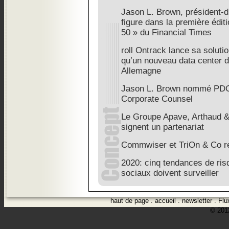
Jason L. Brown, président-d
figure dans la première édi
50 » du Financial Times
roll Ontrack lance sa soluti
qu’un nouveau data center d
Allemagne
Jason L. Brown nommé PDG 
Corporate Counsel
Le Groupe Apave, Arthaud &
signent un partenariat
Commwiser et TriOn & Co re
2020: cinq tendances de ris
sociaux doivent surveiller
haut de page
.
accueil
.
newsletter
.
Flu
© 2012