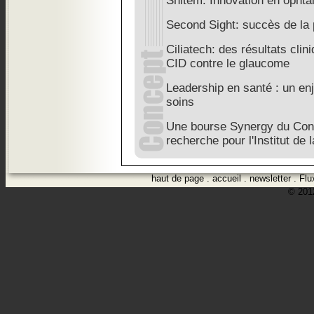
Snitem: Innovation en ophta
Second Sight: succès de la 
Ciliatech: des résultats clin
CID contre le glaucome
Leadership en santé : un enj
soins
Une bourse Synergy du Cons
recherche pour l'Institut de l
haut de page
.
accueil
.
newsletter
.
Flu
© 2012