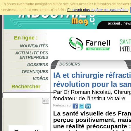
En poursuivant votre navigation sur ce site, vous acceptez l'utilisation de cookie
services adaptés à vos centres d'intérêts.
En savoir plus et gérer ces paramètres
.
accueil
.
news
En ligne :
NOUVEAUTÉS
ACTUALITÉ DES
ENTREPRISES
DOSSIERS
DOSSIERS
TECHNIQUES
IA et chirurgie réfrac
VIDÉOS
révolution pour la san
Rechercher
Par Dr Romain Nicolau, Chirur
fondateur de l’Institut Voltaire
Partagez sur
La santé visuelle des Fra
perçue positivement, mai
une réalité préoccupante :