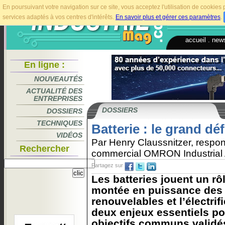
En poursuivant votre navigation sur ce site, vous acceptez l'utilisation de cookie
services adaptés à vos centres d'intérêts.
En savoir plus et gérer ces paramètres
.
accueil
.
news
En ligne :
NOUVEAUTÉS
ACTUALITÉ DES
ENTREPRISES
DOSSIERS
DOSSIERS
TECHNIQUES
Batterie : le grand dé
VIDÉOS
Par Henry Claussnitzer, respo
Rechercher
commercial OMRON Industrial
Partagez sur
Les batteries jouent un rô
montée en puissance des
renouvelables et l’électrif
deux enjeux essentiels pou
objectifs communs validés