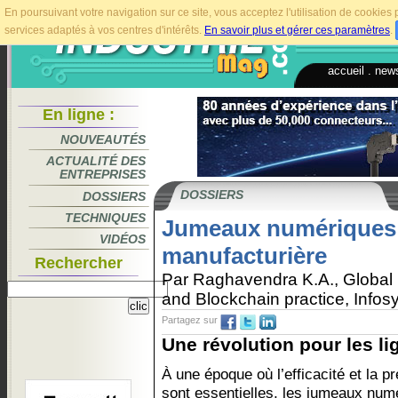
En poursuivant votre navigation sur ce site, vous acceptez l'utilisation de cookie
services adaptés à vos centres d'intérêts.
En savoir plus et gérer ces paramètres
.
accueil
.
news
En ligne :
NOUVEAUTÉS
ACTUALITÉ DES
ENTREPRISES
DOSSIERS
DOSSIERS
TECHNIQUES
Jumeaux numériques d
VIDÉOS
manufacturière
Rechercher
Par Raghavendra K.A., Global 
and Blockchain practice, Infos
Partagez sur
Une révolution pour les li
À une époque où l’efficacité et la pr
sont essentielles, les jumeaux num