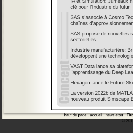
IA et Simulation: Jumeaux n
clé pour l’Industrie du futur
SAS s’associe à Cosmo Tech
chaînes d’approvisionnement
SAS propose de nouvelles so
sectorielles
Industrie manufacturière: B
développent une technologi
VAST Data lance sa platefo
l'apprentissage du Deep Lea
Hexagon lance le Future Ski
La version 2022b de MATLAB
nouveau produit Simscape B
haut de page
.
accueil
.
newsletter
.
Flu
© 2012