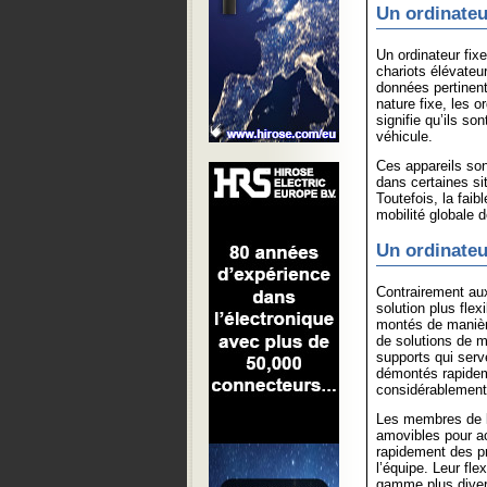
Un ordinateu
Un ordinateur fixe
chariots élévateu
données pertinent
nature fixe, les 
signifie qu’ils so
véhicule.
Ces appareils sont
dans certaines si
Toutefois, la faib
mobilité globale 
Un ordinateu
Contrairement aux
solution plus flex
montés de manièr
de solutions de m
supports qui serv
démontés rapidem
considérablement 
Les membres de l’
amovibles pour a
rapidement des p
l’équipe. Leur fle
gamme plus divers