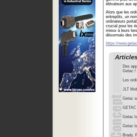
élévateurs aux ap
Alors que les ord
entrepôts, un nomb
ordinateurs porta
crucial pour les é
mieux à leurs beso
désormais des im
https://www.geta
Article
Des appa
Getac !
Les ord
JLT Mob
Getac a
GETAC l
Getac la
Getac la
Brady, 