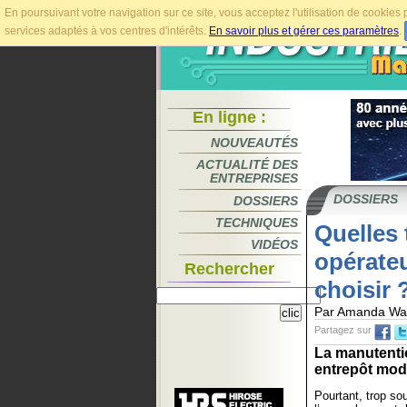
En poursuivant votre navigation sur ce site, vous acceptez l'utilisation de cookie
services adaptés à vos centres d'intérêts.
En savoir plus et gérer ces paramètres
.
En ligne :
NOUVEAUTÉS
ACTUALITÉ DES
ENTREPRISES
DOSSIERS
DOSSIERS
TECHNIQUES
Quelles 
VIDÉOS
opérateu
Rechercher
choisir 
Par Amanda War
Partagez sur
La manutentio
entrepôt mode
Pourtant, trop so