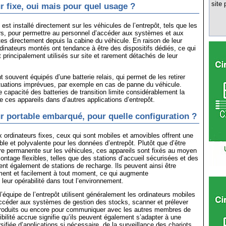
site 
r fixe, oui mais pour quel usage ?
 est installé directement sur les véhicules de l’entrepôt, tels que les
rs, pour permettre au personnel d’accéder aux systèmes et aux
es directement depuis la cabine du véhicule. En raison de leur
ordinateurs montés ont tendance à être des dispositifs dédiés, ce qui
nt principalement utilisés sur site et rarement détachés de leur
 souvent équipés d’une batterie relais, qui permet de les retirer
tuations imprévues, par exemple en cas de panne du véhicule.
le capacité des batteries de transition limite considérablement la
de ces appareils dans d’autres applications d’entrepôt.
r portable embarqué, pour quelle configuration ?
 ordinateurs fixes, ceux qui sont mobiles et amovibles offrent une
ible et polyvalente pour les données d’entrepôt. Plutôt que d’être
e permanente sur les véhicules, ces appareils sont fixés au moyen
ontage flexibles, telles que des stations d’accueil sécurisées et des
ent également de stations de recharge. Ils peuvent ainsi être
ent et facilement à tout moment, ce qui augmente
leur opérabilité dans tout l’environnement.
équipe de l’entrepôt utilisent généralement les ordinateurs mobiles
ccéder aux systèmes de gestion des stocks, scanner et prélever
roduits ou encore pour communiquer avec les autres membres de
xibilité accrue signifie qu’ils peuvent également s’adapter à une
ifiée d’applications si nécessaire, de la surveillance des chariots