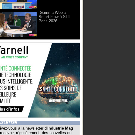
Gamma Wopla
Smart-Flow à SITL
Paris 2026
WSLETTER
ivez-vous a la newsletter d'
Industrie Mag
recevoir, régulièrement, des nouvelles du