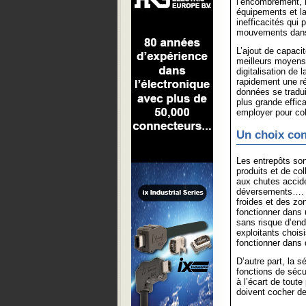
l’encombrement, l
équipements et la
inefficacités qui 
mouvements dans 
L’ajout de capac
meilleurs moyens 
digitalisation de 
rapidement une réa
données se tradui
plus grande effica
employer pour col
Un choix con
Les entrepôts son
produits et de col
aux chutes acciden
déversements…. 
froides et des zon
fonctionner dans 
sans risque d’en
exploitants chois
fonctionner dans
D’autre part, la 
fonctions de sécu
à l’écart de toute
doivent cocher d