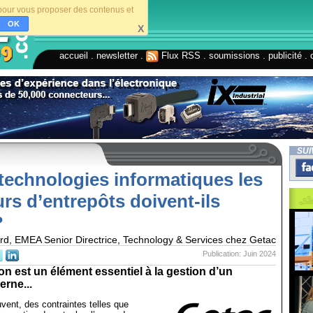
s pour vous proposer des contenus et
OK
X
accueil
.
newsletter
.
Flux RSS
.
soumissions
.
publicité
.
SUI
technologies informatiques les
rs d’entrepôts doivent-ils
?
d, EMEA Senior Directrice, Technology & Services chez Getac
Publication: Juin 2024
n est un élément essentiel à la gestion d’un
rne...
uvent, des contraintes telles que