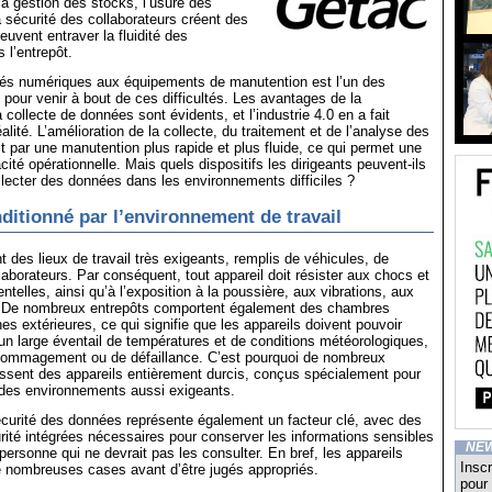
a gestion des stocks, l’usure des
 sécurité des collaborateurs créent des
peuvent entraver la fluidité des
l’entrepôt.
ités numériques aux équipements de manutention est l’un des
pour venir à bout de ces difficultés. Les avantages de la
la collecte de données sont évidents, et l’industrie 4.0 en a fait
lité. L’amélioration de la collecte, du traitement et de l’analyse des
t par une manutention plus rapide et plus fluide, ce qui permet une
cité opérationnelle. Mais quels dispositifs les dirigeants peuvent-ils
lecter des données dans les environnements difficiles ?
ditionné par l’environnement de travail
t des lieux de travail très exigeants, remplis de véhicules, de
laborateurs. Par conséquent, tout appareil doit résister aux chocs et
telles, ainsi qu’à l’exposition à la poussière, aux vibrations, aux
De nombreux entrepôts comportent également des chambres
es extérieures, ce qui signifie que les appareils doivent pouvoir
un large éventail de températures et de conditions météorologiques,
dommagement ou de défaillance. C’est pourquoi de nombreux
issent des appareils entièrement durcis, conçus spécialement pour
 des environnements aussi exigeants.
sécurité des données représente également un facteur clé, avec des
rité intégrées nécessaires pour conserver les informations sensibles
NE
 personne qui ne devrait pas les consulter. En bref, les appareils
Inscr
e nombreuses cases avant d’être jugés appropriés.
pour 