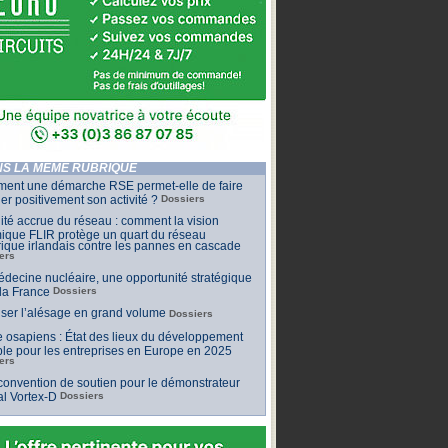
S LA MÊME RUBRIQUE
ent une démarche RSE permet-elle de faire
er positivement son activité ?
Dossiers
lité accrue du réseau : comment la vision
ique FLIR protège un quart du réseau
rique irlandais contre les pannes en cascade
ers
decine nucléaire, une opportunité stratégique
la France
Dossiers
iser l’alésage en grand volume
Dossiers
 osapiens : État des lieux du développement
le pour les entreprises en Europe en 2025
ers
onvention de soutien pour le démonstrateur
al Vortex-D
Dossiers