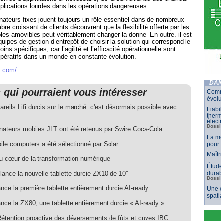
plications lourdes dans les opérations dangereuses.
inateurs fixes jouent toujours un rôle essentiel dans de nombreux
re croissant de clients découvrent que la flexibilité offerte par les
bles amovibles peut véritablement changer la donne. En outre, il est
quipes de gestion d’entrepôt de choisir la solution qui correspond le
ins spécifiques, car l’agilité et l’efficacité opérationnelle sont
pératifs dans un monde en constante évolution.
c.com/
DAN
s qui pourraient vous intéresser
Comm
évolu
reils Lifi durcis sur le marché: c'est désormais possible avec
Fiabi
therm
élect
Dossi
inateurs mobiles JLT ont été retenus par Swire Coca-Cola
La mé
ile computers a été sélectionné par Solar
pour 
Maîtr
u cœur de la transformation numérique
Étude
ance la nouvelle tablette durcie ZX10 de 10''
durab
Dossi
nce la première tablette entièrement durcie AI-ready
Une c
spati
nce la ZX80, une tablette entièrement durcie « AI-ready »
Rétention proactive des déversements de fûts et cuves IBC