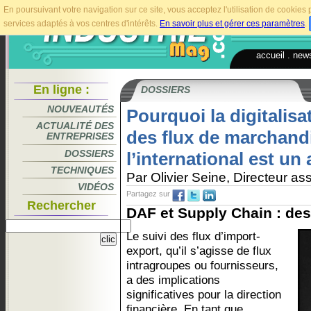
En poursuivant votre navigation sur ce site, vous acceptez l'utilisation de cookie
services adaptés à vos centres d'intérêts.
En savoir plus et gérer ces paramètres
.
accueil
.
news
En ligne :
DOSSIERS
NOUVEAUTÉS
Pourquoi la digitalisa
ACTUALITÉ DES
des flux de marchand
ENTREPRISES
DOSSIERS
l’international est un
TECHNIQUES
Par Olivier Seine, Directeur a
VIDÉOS
Partagez sur
Rechercher
DAF et Supply Chain : de
Le suivi des flux d’import-
export, qu’il s’agisse de flux
intragroupes ou fournisseurs,
a des implications
significatives pour la direction
financière. En tant que