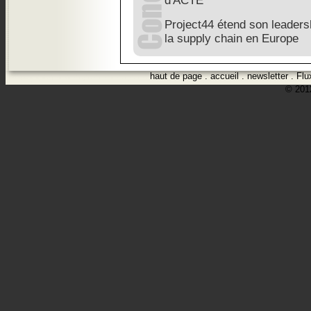
d'ACTE
Project44 étend son leadersh
la supply chain en Europe
haut de page
.
accueil
.
newsletter
.
Flu
© 2012