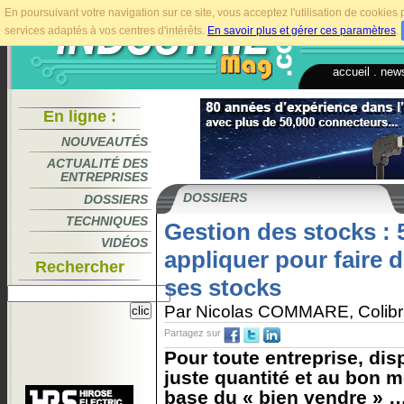
En poursuivant votre navigation sur ce site, vous acceptez l'utilisation de cookie
services adaptés à vos centres d'intérêts.
En savoir plus et gérer ces paramètres
.
accueil
.
news
En ligne :
NOUVEAUTÉS
ACTUALITÉ DES
ENTREPRISES
DOSSIERS
DOSSIERS
TECHNIQUES
Gestion des stocks : 5
VIDÉOS
appliquer pour faire
Rechercher
ses stocks
Par Nicolas COMMARE, Colibr
Partagez sur
Pour toute entreprise, di
juste quantité et au bon 
base du « bien vendre » … 