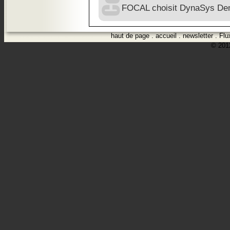
FOCAL choisit DynaSys De
haut de page
.
accueil
.
newsletter
.
Flu
© 2012