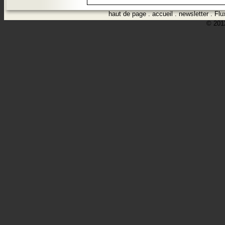
haut de page
.
accueil
.
newsletter
.
Flu
© 2012