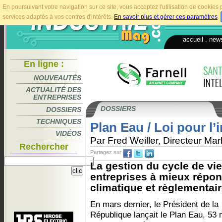
En poursuivant votre navigation sur ce site, vous acceptez l'utilisation de cookie
services adaptés à vos centres d'intérêts.
En savoir plus et gérer ces paramètres
.
accueil
.
news
En ligne :
NOUVEAUTÉS
ACTUALITÉ DES
ENTREPRISES
DOSSIERS
DOSSIERS
TECHNIQUES
Plan Eau / Loi pour l’
VIDÉOS
Par Fred Weiller, Directeur Ma
Rechercher
Partagez sur
La gestion du cycle de vie
entreprises à mieux répon
climatique et règlementaire
En mars dernier, le Président de la
République lançait le Plan Eau, 53