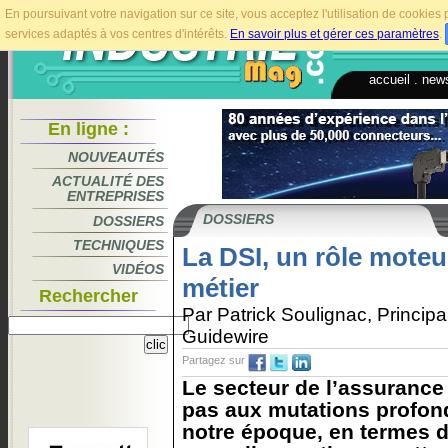
En poursuivant votre navigation sur ce site, vous acceptez l'utilisation de cookie
services adaptés à vos centres d'intérêts.
En savoir plus et gérer ces paramètres
.
accueil
.
news
En ligne :
NOUVEAUTÉS
ACTUALITÉ DES
ENTREPRISES
DOSSIERS
DOSSIERS
TECHNIQUES
La DSI, un rôle moteu
VIDÉOS
métier
Rechercher
Par Patrick Soulignac, Principa
Guidewire
Partagez sur
Le secteur de l’assuran
pas aux mutations profon
notre époque, en termes d