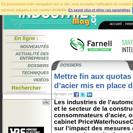
En poursuivant votre navigation sur ce site, vous acceptez l'utilisation de cookie
services adaptés à vos centres d'intérêts.
En savoir plus et gérer ces paramètres
.
accueil
.
news
En ligne :
NOUVEAUTÉS
ACTUALITÉ DES
ENTREPRISES
DOSSIERS
DOSSIERS
TECHNIQUES
Mettre fin aux quotas
VIDÉOS
d’acier mis en place 
Rechercher
Partagez sur
Les industries de l’autom
et le secteur de la constr
consommateurs d’acier, o
cabinet PriceWaterhouseC
sur l’impact des mesures