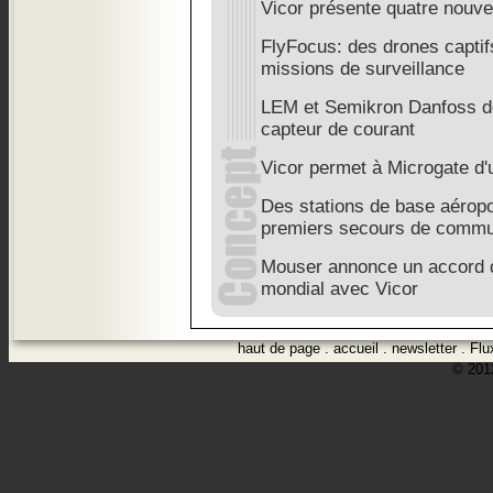
Vicor présente quatre nouv
FlyFocus: des drones captif
missions de surveillance
LEM et Semikron Danfoss d
capteur de courant
Vicor permet à Microgate d'ut
Des stations de base aérop
premiers secours de commu
Mouser annonce un accord de
mondial avec Vicor
haut de page
.
accueil
.
newsletter
.
Flu
© 2012