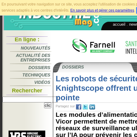
En poursuivant votre navigation sur ce site, vous acceptez l'utilisation de cookie
services adaptés à vos centres d'intérêts.
En savoir plus et gérer ces paramètres
.
accueil
.
news
En ligne :
NOUVEAUTÉS
ACTUALITÉ DES
ENTREPRISES
DOSSIERS
DOSSIERS
TECHNIQUES
Les robots de sécuri
VIDÉOS
Knightscope offrent 
Rechercher
pointe
Partagez sur
Les modules d’alimentatio
Vicor permettent de mett
réseaux de surveillance u
sur l’IA pour prévenir les 