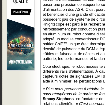
peser une pression conséquente sur 
d’alimentation des ASR. C’est pourq
et bénéficier d’une grande efficac
possèdent pas de système de circulat
Knightscope est parti à la recherch
refroidissement par conduction pure 
en aluminium du robot comme dissip
adopté un module convertisseur D
boîtier ChiP™ unique était thermiqu
densité de puissance du DCM a éga
câbles et faisceaux de câbles et aug
batterie, les performances et la du
Côté électrique, le robot nécessite
différents rails d’alimentation. À 
capteurs dotés de signatures EMI 
aide à minimiser les perturbations E
« Plus nous parvenons à réduire la p
nous récupérons de la durée de fo
Stacey Stephens
, co-fondateur de
relations clientèle.
« C’est pourquo