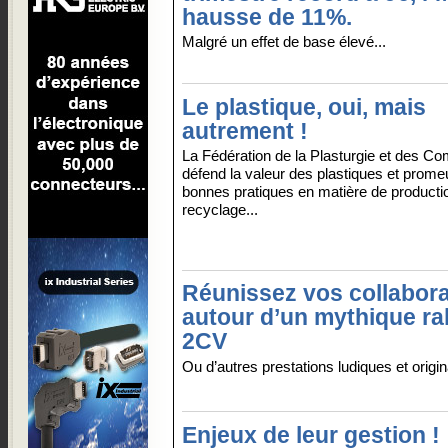
hausse de 11%.
Malgré un effet de base élevé...
Le plastique, oui, mais
autrement !
La Fédération de la Plasturgie et des C
défend la valeur des plastiques et promeu
bonnes pratiques en matière de producti
recyclage...
Réunissez vos collabor
autour d’un mythique ra
2CV
Ou d’autres prestations ludiques et origina
Enjeux de leur gestion !