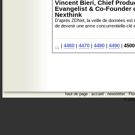
Vincent Bieri, Chief Produ
Evangelist & Co-Founder 
Nexthink
D’après ZDNet, la veille de données est
de devenir une arme concurrentielle-clé 
...
|
4460
|
4470
|
4480
|
4490
|
4500
haut de page
.
accueil
.
newsletter
.
Flu
© 2012