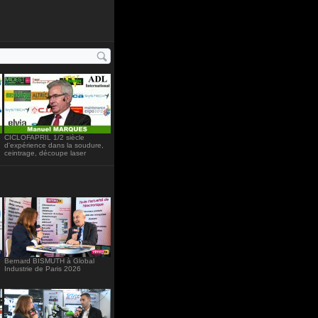
234"
CICLOFAPRIL 1/2 siècle
d'expérience dans la soudure,
ceintrage, découpe laser
Bernard BISMUTH à Global
Industrie de Paris 2026