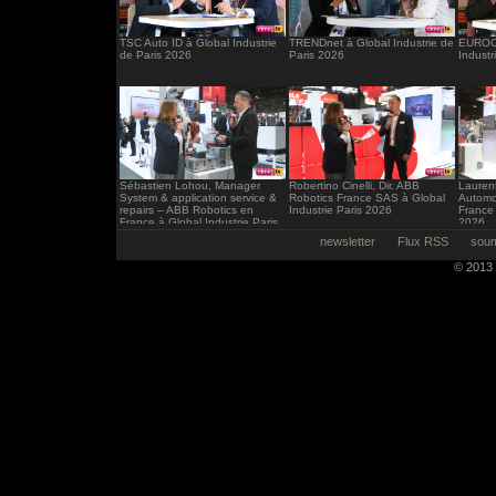
TSC Auto ID à Global Industrie
TRENDnet à Global Industrie de
EUROCI
de Paris 2026
Paris 2026
Industr
Sébastien Lohou, Manager
Robertino Cinelli, Dir. ABB
Laurent
System & application service &
Robotics France SAS à Global
Automo
repairs – ABB Robotics en
Industrie Paris 2026
France 
France à Global Industrie Paris
2026
2026
newsletter
Flux RSS
soum
© 2013 -