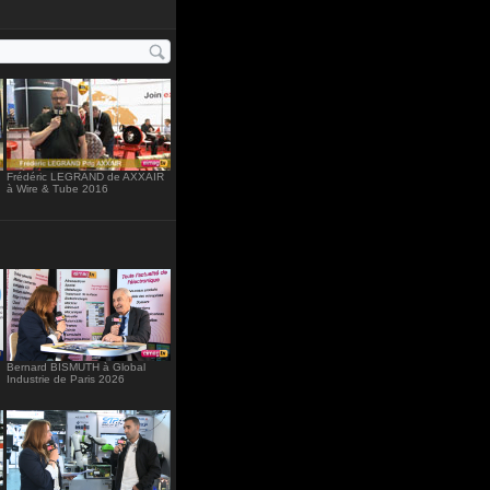
"234"
Frédéric LEGRAND de AXXAIR
à Wire & Tube 2016
Bernard BISMUTH à Global
Industrie de Paris 2026