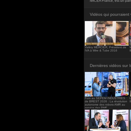
IWCEA France, est un part
<iframe src="http
frameborder="0"><
Vidéos qui pourraient 
Valéry MERCIER, Président de
W
IVA à Wire & Tube 2016
8
Dernières vidéos sur 
Forx au SEPEM INDUSTRIES
de BREST 2026 : La révolution
autonome des robots AMR au
service des PME