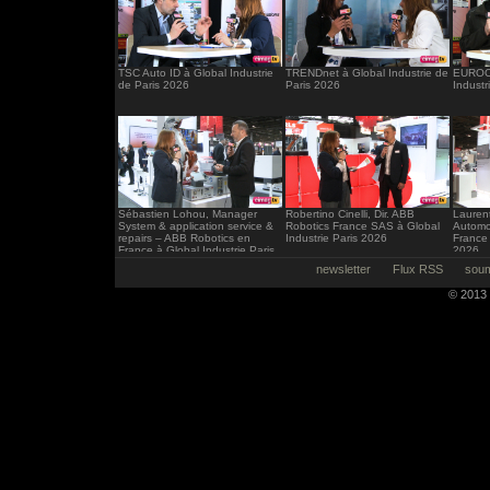
TSC Auto ID à Global Industrie
TRENDnet à Global Industrie de
EUROCI
de Paris 2026
Paris 2026
Industr
Sébastien Lohou, Manager
Robertino Cinelli, Dir. ABB
Laurent
System & application service &
Robotics France SAS à Global
Automo
repairs – ABB Robotics en
Industrie Paris 2026
France 
France à Global Industrie Paris
2026
2026
newsletter
Flux RSS
soum
© 2013 -