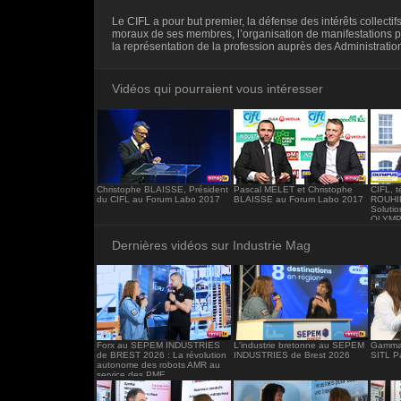
<iframe src="https://www.industrie-mag.c
Le CIFL a pour but premier, la défense des intérêts collectifs
frameborder="0"></iframe>
moraux de ses membres, l’organisation de manifestations p
la représentation de la profession auprès des Administration
Vidéos qui pourraient vous intéresser
Christophe BLAISSE, Président
Pascal MELET et Christophe
CIFL, 
du CIFL au Forum Labo 2017
BLAISSE au Forum Labo 2017
ROUHIER
Solutio
OLYM
Dernières vidéos sur Industrie Mag
Forx au SEPEM INDUSTRIES
L'industrie bretonne au SEPEM
Gamma 
de BREST 2026 : La révolution
INDUSTRIES de Brest 2026
SITL P
autonome des robots AMR au
service des PME