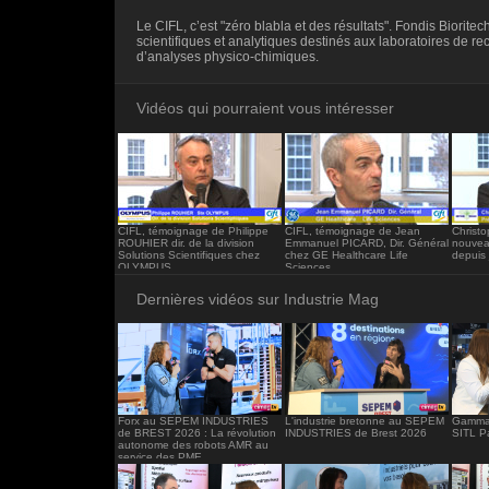
<iframe src="https://www.industrie-mag.c
Le CIFL, c’est "zéro blabla et des résultats". Fondis Bioritec
frameborder="0"></iframe>
scientifiques et analytiques destinés aux laboratoires de re
d’analyses physico-chimiques.
Vidéos qui pourraient vous intéresser
CIFL, témoignage de Philippe
CIFL, témoignage de Jean
Christ
ROUHIER dir. de la division
Emmanuel PICARD, Dir. Général
nouvea
Solutions Scientifiques chez
chez GE Healthcare Life
depuis 
OLYMPUS
Sciences
Dernières vidéos sur Industrie Mag
Forx au SEPEM INDUSTRIES
L'industrie bretonne au SEPEM
Gamma 
de BREST 2026 : La révolution
INDUSTRIES de Brest 2026
SITL P
autonome des robots AMR au
service des PME