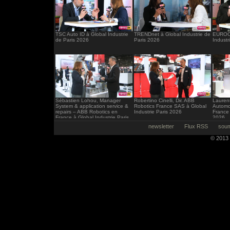
TSC Auto ID à Global Industrie
TRENDnet à Global Industrie de
EUROCI
de Paris 2026
Paris 2026
Industr
Sébastien Lohou, Manager
Robertino Cinelli, Dir. ABB
Laurent
System & application service &
Robotics France SAS à Global
Automo
repairs – ABB Robotics en
Industrie Paris 2026
France 
France à Global Industrie Paris
2026
2026
newsletter
Flux RSS
soum
© 2013 -