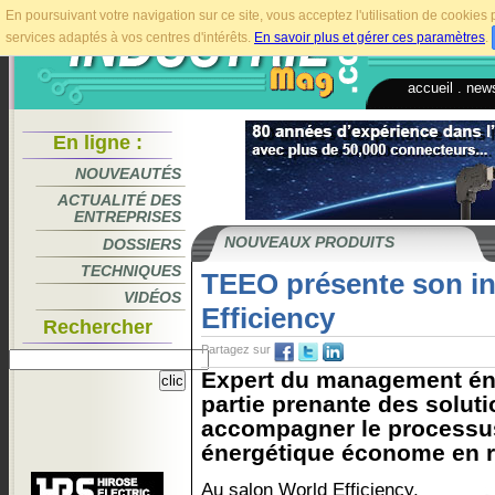
En poursuivant votre navigation sur ce site, vous acceptez l'utilisation de cookie
services adaptés à vos centres d'intérêts.
En savoir plus et gérer ces paramètres
.
accueil
.
news
En ligne :
NOUVEAUTÉS
ACTUALITÉ DES
ENTREPRISES
NOUVEAUX PRODUITS
DOSSIERS
TECHNIQUES
TEEO présente son in
VIDÉOS
Efficiency
Rechercher
Partagez sur
Expert du management én
partie prenante des solut
accompagner le processus
énergétique économe en r
Au salon World Efficiency,