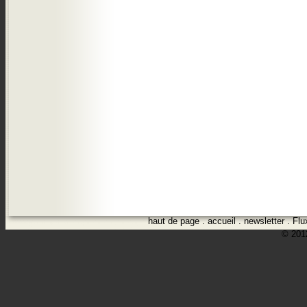
haut de page
.
accueil
.
newsletter
.
Flu
© 2012