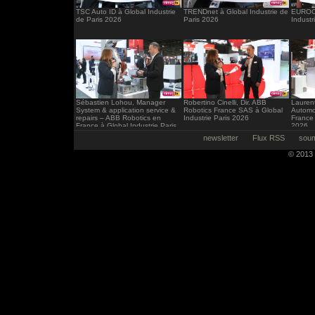
TSC Auto ID à Global Industrie
TRENDnet à Global Industrie de
EUROCI
de Paris 2026
Paris 2026
Industr
Sébastien Lohou, Manager
Robertino Cinelli, Dir. ABB
Laurent
System & application service &
Robotics France SAS à Global
Automo
repairs – ABB Robotics en
Industrie Paris 2026
France 
France à Global Industrie Paris
2026
2026
newsletter
Flux RSS
soum
© 2013 -