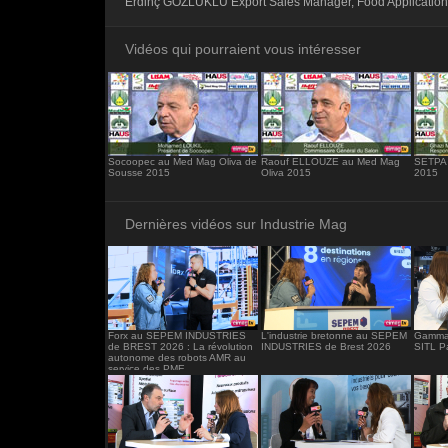
Erdinç GÖZLÜKLÜ Export Sales Manager, Food Application
<iframe src="https://www.industrie-mag.c
frameborder="0"></iframe>
Vidéos qui pourraient vous intéresser
Socoopec au Med Mag Oliva de
Raouf ELLOUZE au Med Mag
SETPA 
Sousse 2015
Oliva 2015
2015
Dernières vidéos sur Industrie Mag
Forx au SEPEM INDUSTRIES
L'industrie bretonne au SEPEM
Gamma 
de BREST 2026 : La révolution
INDUSTRIES de Brest 2026
SITL P
autonome des robots AMR au
service des PME