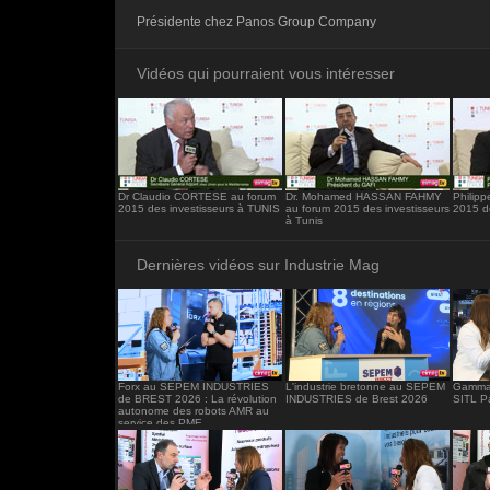
<iframe src="https://www.industrie-mag.c
Présidente chez Panos Group Company
frameborder="0"></iframe>
Vidéos qui pourraient vous intéresser
Dr Claudio CORTESE au forum
Dr. Mohamed HASSAN FAHMY
Philip
2015 des investisseurs à TUNIS
au forum 2015 des investisseurs
2015 d
à Tunis
Dernières vidéos sur Industrie Mag
Forx au SEPEM INDUSTRIES
L'industrie bretonne au SEPEM
Gamma 
de BREST 2026 : La révolution
INDUSTRIES de Brest 2026
SITL P
autonome des robots AMR au
service des PME