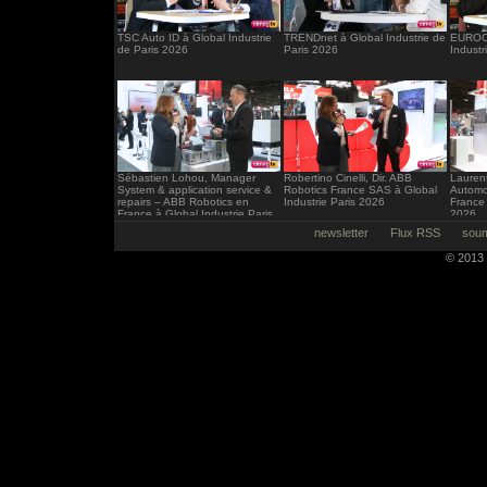
TSC Auto ID à Global Industrie
TRENDnet à Global Industrie de
EUROCI
de Paris 2026
Paris 2026
Industr
Sébastien Lohou, Manager
Robertino Cinelli, Dir. ABB
Laurent
System & application service &
Robotics France SAS à Global
Automo
repairs – ABB Robotics en
Industrie Paris 2026
France 
France à Global Industrie Paris
2026
2026
newsletter
Flux RSS
soum
© 2013 -