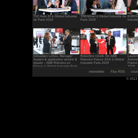
TSC Auto ID à Global Industrie
TRENDnet à Global Industrie de
EUROCI
de Paris 2026
Paris 2026
Industr
Sébastien Lohou, Manager
Robertino Cinelli, Dir. ABB
Laurent
System & application service &
Robotics France SAS à Global
Automo
repairs – ABB Robotics en
Industrie Paris 2026
France 
France à Global Industrie Paris
2026
2026
newsletter
Flux RSS
soum
© 2013 -