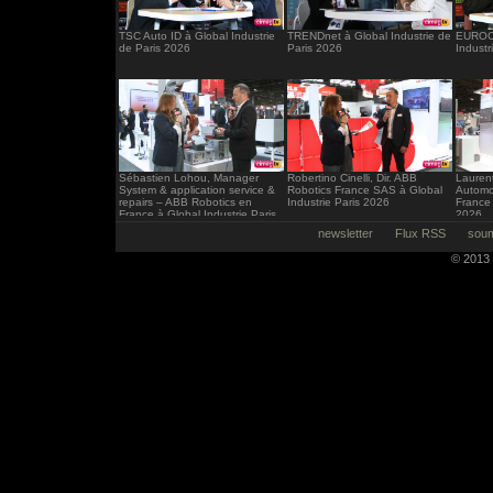
TSC Auto ID à Global Industrie
TRENDnet à Global Industrie de
EUROCI
de Paris 2026
Paris 2026
Industr
Sébastien Lohou, Manager
Robertino Cinelli, Dir. ABB
Laurent
System & application service &
Robotics France SAS à Global
Automo
repairs – ABB Robotics en
Industrie Paris 2026
France 
France à Global Industrie Paris
2026
2026
newsletter
Flux RSS
soum
© 2013 -