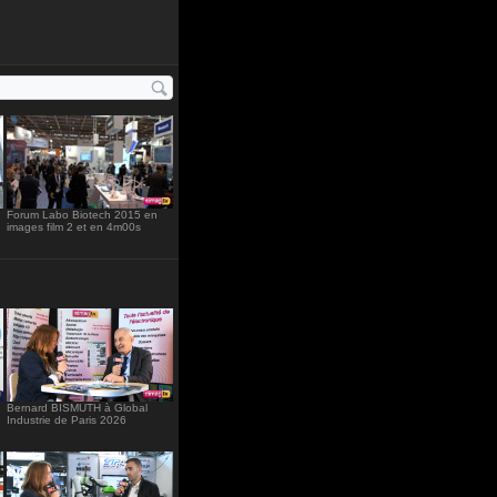
"234"
Forum Labo Biotech 2015 en
images film 2 et en 4m00s
Bernard BISMUTH à Global
Industrie de Paris 2026