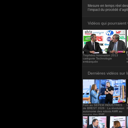
<iframe src="http
Mesure en temps réel des
frameborder="0"><
l’impact du procédé d’agit
Vidéos qui pourraient 
Trophées Innovation 2013
catégorie Technologie
c
embarquée
Dernières vidéos sur 
Forx au SEPEM INDUSTRIES
de BREST 2026 : La révolution
autonome des robots AMR au
service des PME