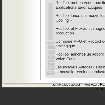
RocTool met en vente une li
applications aéronautiques
RocTool lance ses nouvelle
Cooling »
RocTool et Flextronics signe
production
Compose MFG et Roctool co
stratégique
RocTool annonce un accord 
Volvo Cars
Les logiciels Autodesk Desi
la nouvelle révolution industr
haut de page
.
accueil
.
newsletter
.
Flu
© 2012