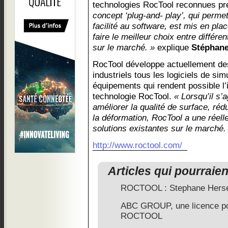
technologies RocTool reconnues pr
concept ‘plug-and- play’, qui perme
facilité au software, est mis en plac
faire le meilleur choix entre différ
sur le marché. »
explique
Stéphane
RocTool développe actuellement des 
industriels tous les logiciels de sim
équipements qui rendent possible l’i
technologie RocTool.
« Lorsqu’il s’
améliorer la qualité de surface, réd
la déformation, RocTool a une réell
solutions existantes sur le marché.
http://www.roctool.com/
Articles qui pourraie
ROCTOOL : Stephane Her
ABC GROUP, une licence po
ROCTOOL