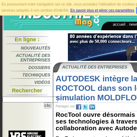
En poursuivant votre navigation sur ce site, vous acceptez l'utilisation de cookie
services adaptés à vos centres d'intérêts.
En savoir plus et gérer ces paramètres
.
accueil
.
news
En ligne :
NOUVEAUTÉS
ACTUALITÉ DES
ENTREPRISES
ACTUALITÉ DES ENTREPRISES
DOSSIERS
TECHNIQUES
AUTODESK intègre la
VIDÉOS
ROCTOOL dans son lo
Rechercher
simulation MOLDFL
Partagez sur
RocTool ouvre désormais 
ses technologies à traver
collaboration avec Autodes