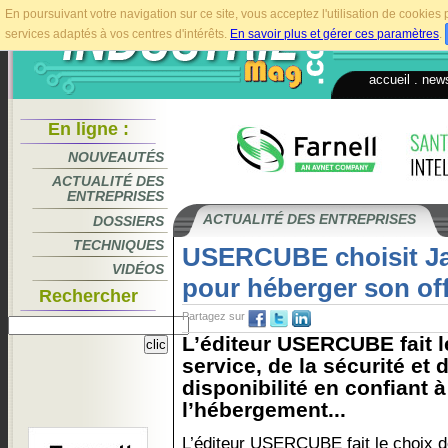
En poursuivant votre navigation sur ce site, vous acceptez l'utilisation de cookie
services adaptés à vos centres d'intérêts.
En savoir plus et gérer ces paramètres
.
accueil
.
news
En ligne :
NOUVEAUTÉS
ACTUALITÉ DES
ENTREPRISES
ACTUALITÉ DES ENTREPRISES
DOSSIERS
TECHNIQUES
USERCUBE choisit J
VIDÉOS
pour héberger son of
Rechercher
Partagez sur
L’éditeur USERCUBE fait le
service, de la sécurité et 
disponibilité en confiant 
l’hébergement...
L’éditeur USERCUBE fait le choix d