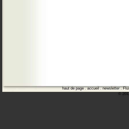
haut de page
.
accueil
.
newsletter
.
Flu
© 2012