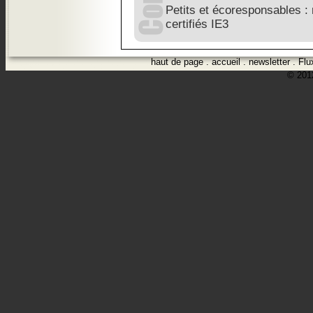
Petits et écoresponsables :
certifiés IE3
haut de page
.
accueil
.
newsletter
.
Flu
© 2012