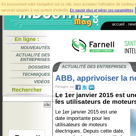
En poursuivant votre navigation sur ce site, vous acceptez l'utilisation de cookie
services adaptés à vos centres d'intérêts.
En savoir plus et gérer ces paramètres
.
accueil
.
news
En ligne :
NOUVEAUTÉS
ACTUALITÉ DES
ENTREPRISES
ACTUALITÉ DES ENTREPRISES
DOSSIERS
TECHNIQUES
ABB, apprivoiser la 
VIDÉOS
Partagez sur
Rechercher
Le 1er janvier 2015 est u
les utilisateurs de moteurs
Le 1er janvier 2015 est une
date importante pour les
utilisateurs de moteurs
électriques. Depuis cette date,