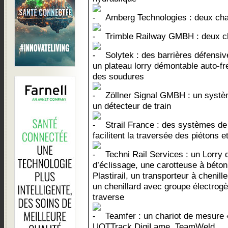
Amberg Technologies : deux char
Trimble Railway GMBH : deux cha
Solytek : des barrières défensive
un plateau lorry démontable auto-fre
des soudures
Zöllner Signal GMBH : un systèm
un détecteur de train
Strail France : des systèmes de
facilitent la traversée des piétons 
Techni Rail Services : un Lorry d
d’éclissage, une carotteuse à béton
Plastirail, un transporteur à chenil
un chenillard avec groupe électrog
traverse
Teamfer : un chariot de mesure 
UOTTrack DigiLame, TeamWeld.