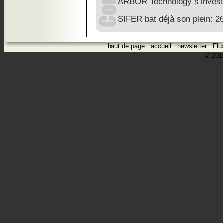
ARBOR Technology s’investit
SIFER bat déjà son plein: 2
haut de page
.
accueil
.
newsletter
.
Flu
© 2012