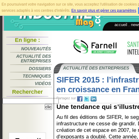
En poursuivant votre navigation sur ce site, vous acceptez l'utilisation de cookie
services adaptés à vos centres d'intérêts.
En savoir plus et gérer ces paramètres
.
accueil
.
news
En ligne :
NOUVEAUTÉS
ACTUALITÉ DES
ENTREPRISES
ACTUALITÉ DES ENTREPRISES
DOSSIERS
TECHNIQUES
SIFER 2015 : l’infras
VIDÉOS
en croissance en Fra
Rechercher
Partagez sur
Une tendance qui s’illustr
Au fil des éditions de SIFER, le se
infrastructure ne cesse de grandir. 
création de cet espace en 2007, le
d’exposants a doublé. Cette année,