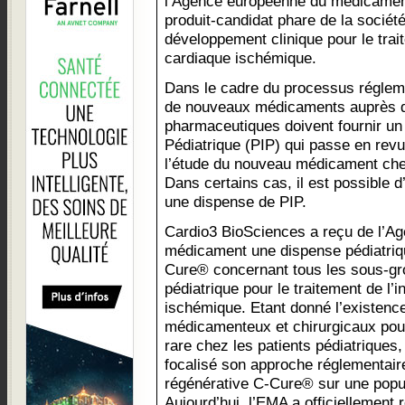
l’Agence européenne du médicamen
produit-candidat phare de la société
développement clinique pour le trai
cardiaque ischémique.
Dans le cadre du processus régleme
de nouveaux médicaments auprès d
pharmaceutiques doivent fournir un 
Pédiatrique (PIP) qui passe en revu
l’étude du nouveau médicament chez
Dans certains cas, il est possible d
une dispense de PIP.
Cardio3 BioSciences a reçu de l’A
médicament une dispense pédiatriqu
Cure® concernant tous les sous-gro
pédiatrique pour le traitement de l’
ischémique. Etant donné l’existenc
médicamenteux et chirurgicaux pou
rare chez les patients pédiatriques
focalisé son approche réglementaire 
régénérative C-Cure® sur une popul
Aujourd’hui, l’EMA a officiellement