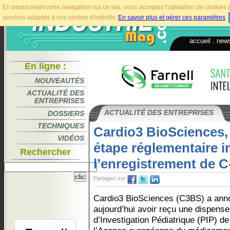
En poursuivant votre navigation sur ce site, vous acceptez l'utilisation de cookie
services adaptés à vos centres d'intérêts.
En savoir plus et gérer ces paramètres
.
accueil
.
news
En ligne :
NOUVEAUTÉS
ACTUALITÉ DES
ENTREPRISES
ACTUALITÉ DES ENTREPRISES
DOSSIERS
TECHNIQUES
Cardio3 BioSciences,
VIDÉOS
étape réglementaire i
Rechercher
l’enregistrement de 
Partagez sur
Cardio3 BioSciences (C3BS) a ann
aujourd’hui avoir reçu une dispense
d’Investigation Pédiatrique (PIP) de