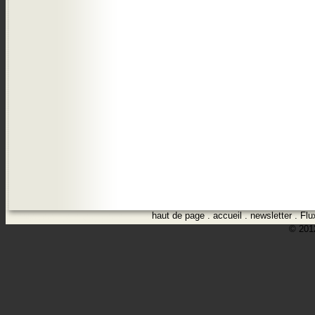
haut de page
.
accueil
.
newsletter
.
Flu
© 2012