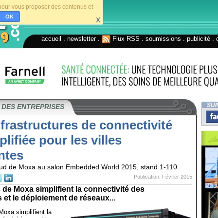
s pour vous proposer des contenus et
OK
X
accueil
.
newsletter
.
Flux RSS
.
soumissions
.
publicité
.
SUI
 DES ENTREPRISES
frastructures de connectivité
plifiée pour les villes
entes
loud de Moxa au salon Embedded World 2015, stand 1-110.
Publication: Février 2015
 de Moxa simplifient la connectivité des
 et le déploiement de réseaux...
Moxa simplifient la