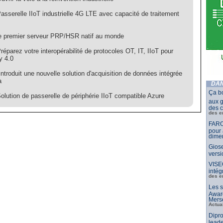
asserelle IIoT industrielle 4G LTE avec capacité de traitement
e premier serveur PRP/HSR natif au monde
éparez votre interopérabilité de protocoles OT, IT, IIoT pour
ry 4.0
troduit une nouvelle solution d'acquisition de données intégrée
a
DAN
Ça b
olution de passerelle de périphérie IIoT compatible Azure
aux g
des c
des e
FARO
pour 
dimen
Giose
vers
VISE
intég
des e
Les s
Awar
Merse
Actua
Dipro
leade