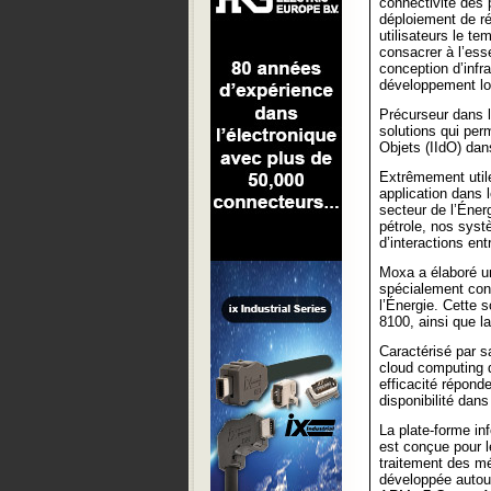
connectivité des 
déploiement de ré
utilisateurs le t
consacrer à l’esse
conception d’infra
développement log
Précurseur dans l
solutions qui perm
Objets (IIdO) dans
Extrêmement utile 
application dans 
secteur de l’Éner
pétrole, nos sys
d’interactions ent
Moxa a élaboré un
spécialement con
l’Énergie. Cette 
8100, ainsi que l
Caractérisé par s
cloud computing d
efficacité répond
disponibilité dans
La plate-forme i
est conçue pour l
traitement des m
développée autou