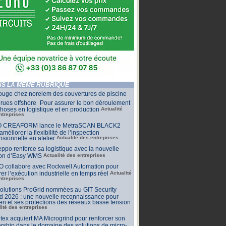
S LA MÊME RUBRIQUE
ouge chez norelem des couvertures de piscine
rues offshore Pour assurer le bon déroulement
hoses en logistique et en production
Actualité
ntreprises
 CREAFORM lance le MetraSCAN BLACK2
améliorer la flexibilité de l’inspection
sionnelle en atelier
Actualité des entreprises
ppo renforce sa logistique avec la nouvelle
ion d’Easy WMS
Actualité des entreprises
O collabore avec Rockwell Automation pour
rer l’exécution industrielle en temps réel
Actualité
ntreprises
olutions ProGrid nommées au GIT Security
d 2026 : une nouvelle reconnaissance pour
n et ses protections des réseaux basse tension
lité des entreprises
tex acquiert MA Microgrind pour renforcer son
rship dans le domaine des solutions de micro-