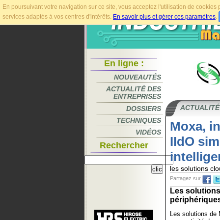
En poursuivant votre navigation sur ce site, vous acceptez l'utilisation de cookie
services adaptés à vos centres d'intérêts.
En savoir plus et gérer ces paramètres
.
En ligne :
NOUVEAUTÉS
ACTUALITÉ DES
ENTREPRISES
ACTUALITÉ
DOSSIERS
TECHNIQUES
Moxa, in
VIDÉOS
IIdO sim
Rechercher
intellig
les solutions c
Partagez sur
Les solutions
périphériques
Les solutions de 