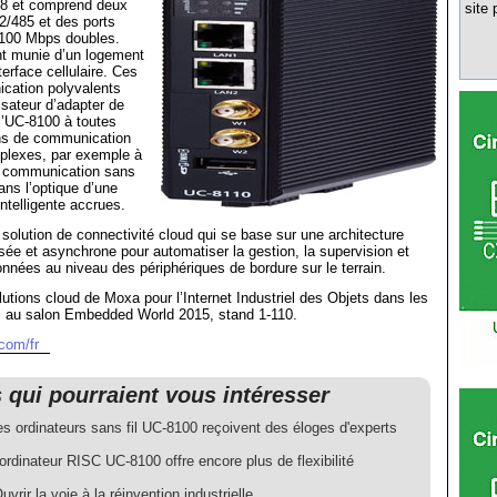
8 et comprend deux
site 
2/485 et des ports
100 Mbps doubles.
nt munie d’un logement
erface cellulaire. Ces
ication polyvalents
lisateur d’adapter de
l’UC-8100 à toutes
ons de communication
mplexes, par exemple à
 communication sans
dans l’optique d’une
intelligente accrues.
olution de connectivité cloud qui se base sur une architecture
ée et asynchrone pour automatiser la gestion, la supervision et
données au niveau des périphériques de bordure sur le terrain.
utions cloud de Moxa pour l’Internet Industriel des Objets dans les
tes au salon Embedded World 2015, stand 1-110.
com/fr
s qui pourraient vous intéresser
s ordinateurs sans fil UC-8100 reçoivent des éloges d'experts
ordinateur RISC UC-8100 offre encore plus de flexibilité
vrir la voie à la réinvention industrielle