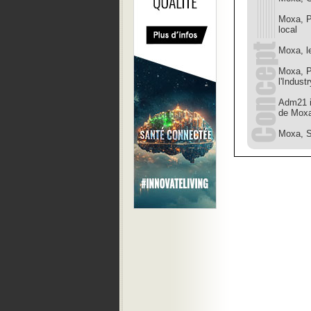
Moxa, P
local
Moxa, l
Moxa, Pr
l'Indust
Adm21 in
de Mox
Moxa, S