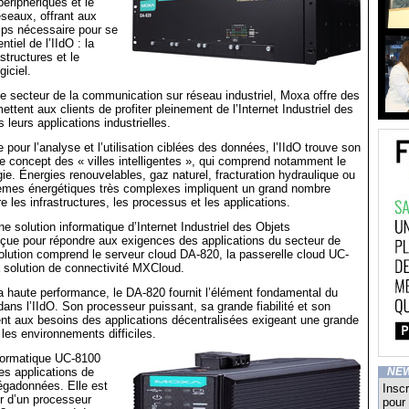
périphériques et le
seaux, offrant aux
emps nécessaire pour se
ntiel de l’IIdO : la
structures et le
iciel.
e secteur de la communication sur réseau industriel, Moxa offre des
ettent aux clients de profiter pleinement de l’Internet Industriel des
 leurs applications industrielles.
pour l’analyse et l’utilisation ciblées des données, l’IIdO trouve son
le concept des « villes intelligentes », qui comprend notamment le
gie. Énergies renouvelables, gaz naturel, fracturation hydraulique ou
tèmes énergétiques très complexes impliquent un grand nombre
re les infrastructures, les processus et les applications.
e solution informatique d’Internet Industriel des Objets
çue pour répondre aux exigences des applications du secteur de
solution comprend le serveur cloud DA-820, la passerelle cloud UC-
a solution de connectivité MXCloud.
a haute performance, le DA-820 fournit l’élément fondamental du
ans l’IIdO. Son processeur puissant, sa grande fiabilité et son
ent aux besoins des applications décentralisées exigeant une grande
 les environnements difficiles.
nformatique UC-8100
es applications de
NE
égadonnées. Elle est
Inscr
r d’un processeur
pour 