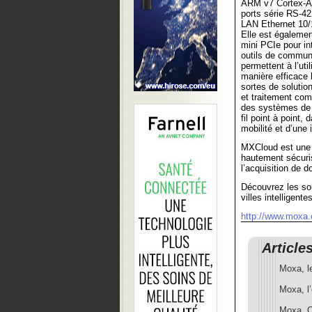
ARM v7 Cortex-A
ports série RS-42
LAN Ethernet 10/
Elle est égaleme
mini PCIe pour int
outils de commun
permettent à l’uti
manière efficace 
sortes de soluti
et traitement co
des systèmes de
fil point à point, 
mobilité et d’une 
MXCloud est une s
hautement sécuris
l’acquisition de 
Découvrez les sol
villes intelligen
http://www.moxa.
Article
Moxa, le
Moxa, l’
Moxa, Ou