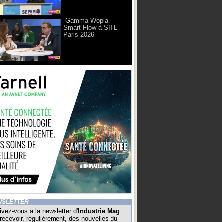
Gamma Wopla
Smart-Flow à SITL
Paris 2026
WSLETTER
ivez-vous a la newsletter d'
Industrie Mag
recevoir, régulièrement, des nouvelles du