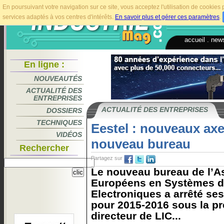
En poursuivant votre navigation sur ce site, vous acceptez l'utilisation de cookie
services adaptés à vos centres d'intérêts.
En savoir plus et gérer ces paramètres
.
accueil
.
news
En ligne :
NOUVEAUTÉS
ACTUALITÉ DES
ENTREPRISES
ACTUALITÉ DES ENTREPRISES
DOSSIERS
TECHNIQUES
Eestel : nouveaux axe
VIDÉOS
nouveau bureau
Rechercher
Partagez sur
Le nouveau bureau de l’A
Européens en Systèmes d
Electroniques a arrêté se
pour 2015-2016 sous la pr
directeur de LIC...