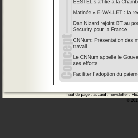
EESTEL s’affilie à la Cham
Matinée « E-WALLET : la rec
Dan Nizard rejoint BT au po
Security pour la France
CNNum: Présentation des m
travail
Le CNNum appelle le Gouver
ses efforts
Faciliter l’adoption du paiem
haut de page
.
accueil
.
newsletter
.
Flu
© 2012