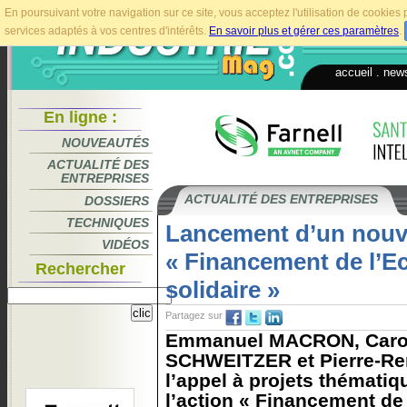
En poursuivant votre navigation sur ce site, vous acceptez l'utilisation de cookie
services adaptés à vos centres d'intérêts.
En savoir plus et gérer ces paramètres
.
accueil
.
news
En ligne :
NOUVEAUTÉS
ACTUALITÉ DES
ENTREPRISES
ACTUALITÉ DES ENTREPRISES
DOSSIERS
TECHNIQUES
Lancement d’un nouvel
VIDÉOS
« Financement de l’E
Rechercher
solidaire »
Partagez sur
Emmanuel MACRON, Carol
SCHWEITZER et Pierre-Re
l’appel à projets thématiq
l’action « Financement de